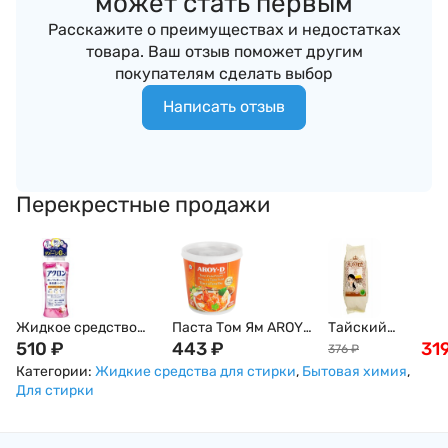
может стать первым
Расскажите о преимуществах и недостатках
товара. Ваш отзыв поможет другим
покупателям сделать выбор
Написать отзыв
Перекрестные продажи
Жидкое средство
Паста Том Ям AROY-
Тайский
Akron для стирки
510
₽
D, кисло-сладкая,
443
₽
жасминовый рис
31
376
₽
деликатных тканей
400мл
премиум класса, 
Категории:
Жидкие средства для стирки
,
Бытовая химия
,
(аромат нежное
Для стирки
мыло/ цветочный),
450 мл, Япония