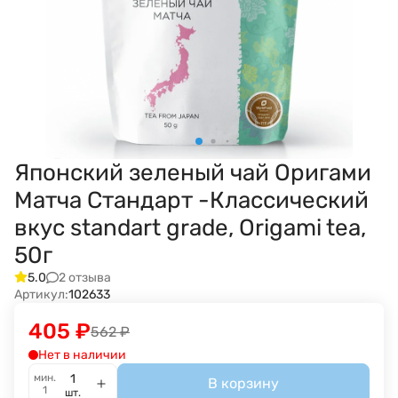
Японский зеленый чай Оригами
Матча Стандарт -Классический
вкус standart grade, Origami tea,
50г
2 отзыва
5.0
Артикул:
102633
405
₽
562
₽
Нет в наличии
мин.
В корзину
1
шт.