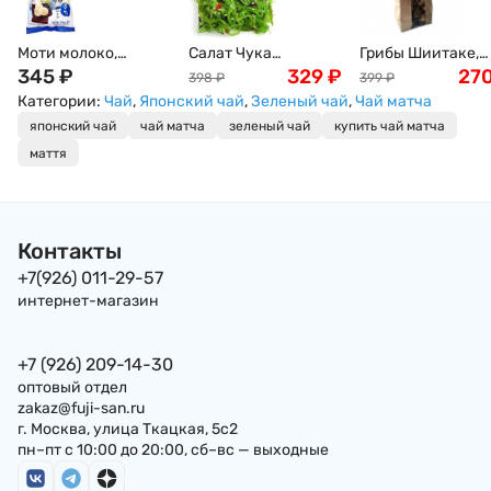
Моти молоко,
Салат Чука
Грибы Шиитаке,
Дайфуку, 120гр
345
₽
(замороженный) ,
329
₽
древесные, 100г
27
398
₽
399
₽
1кг
Категории:
Чай
,
Японский чай
,
Зеленый чай
,
Чай матча
японский чай
чай матча
зеленый чай
купить чай матча
маття
Контакты
+7(926) 011-29-57
интернет-магазин
+7 (926) 209-14-30
оптовый отдел
zakaz@fuji-san.ru
г. Москва, улица Ткацкая, 5с2
пн–пт с 10:00 до 20:00, сб–вс — выходные