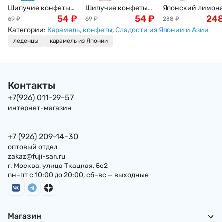
Шипучие конфеты
Шипучие конфеты
Японский лимон
со вкусом рамунэ
54
₽
со вкусом колы
54
₽
Рамунэ "Вкус
24
69
₽
69
₽
288
₽
сидр Bubble Candy
Bubble Candy Cola
Японии" Ramune
Категории:
Карамель, конфеты
,
Сладости из Японии и Азии
Cola Coris, 3шт.
Coris, 3шт. Япония
Hata Kousen,
леденцы
карамель из Японии
Япония
Япония, 200мл
Контакты
+7(926) 011-29-57
интернет-магазин
+7 (926) 209-14-30
оптовый отдел
zakaz@fuji-san.ru
г. Москва, улица Ткацкая, 5с2
пн–пт с 10:00 до 20:00, сб–вс — выходные
Магазин