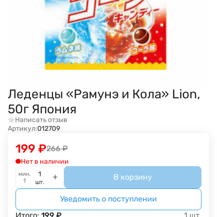
Леденцы «Рамунэ и Кола» Lion,
50г Япония
Написать отзыв
Артикул:
012709
199
₽
266
₽
Нет в наличии
мин.
В корзину
1
шт.
Уведомить о поступлении
Итого:
199
₽
1
шт.