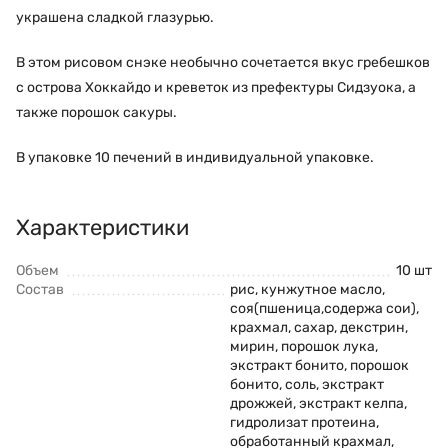
украшена сладкой глазурью.
В этом рисовом снэке необычно сочетается вкус гребешков
с острова Хоккайдо и креветок из префектуры Сидзуока, а
также порошок сакуры.
В упаковке 10 печений в индивидуальной упаковке.
Характеристики
Объем
10 шт
Состав
рис, кунжутное масло,
соя(пшеница,содержа сои),
крахмал, сахар, декстрин,
мирин, порошок лука,
экстракт бонито, порошок
бонито, соль, экстракт ​
дрожжей, экстракт ​келпа,
гидролизат протеина,
обработанный крахмал,