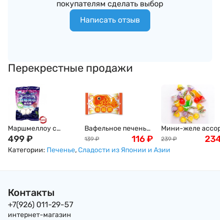
покупателям сделать выбор
Написать отзыв
Перекрестные продажи
Маршмеллоу с
Вафельное печенье
Мини-желе ассо
голубичной
499
₽
"Тайяки" золотая
116
₽
тропических вку
23
139
₽
239
₽
начинкой (зефир)
рыбка с воздушным
New Choice, 400г
Категории:
Печенье
,
Сладости из Японии и Азии
EIWA, 90 г, Япония
шоколадом Meito
16,5г, Япония
Контакты
+7(926) 011-29-57
интернет-магазин