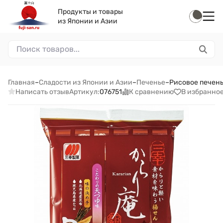
Продукты и товары
из Японии и Азии
Главная
–
Сладости из Японии и Азии
–
Печенье
–
Рисовое печень
Написать отзыв
К сравнению
В избранно
Артикул:
076751