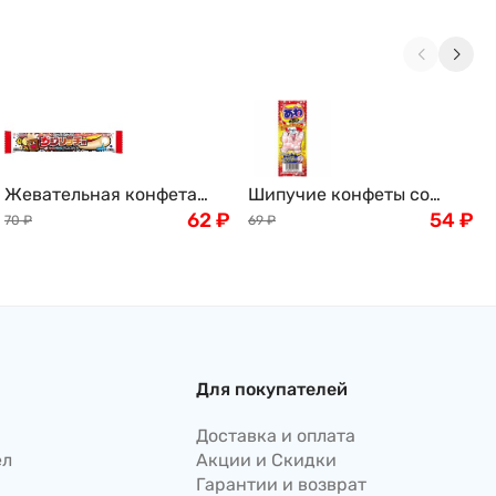
Жевательная конфета
Шипучие конфеты со
Coris со вкусом кока-
62
₽
вкусом колы Bubble
54
₽
70
₽
69
₽
колы, Япония, 15г
Candy Cola Coris, 3шт.
Япония
Для покупателей
Доставка и оплата
ел
Акции и Скидки
Гарантии и возврат