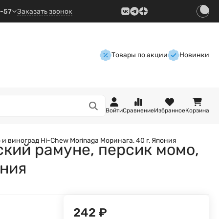
9-57
Заказать звонок
Товары по акции
Новинки
Войти
Сравнение
Избранное
Корзина
и виноград Hi-Chew Morinaga Моринага, 40 г, Япония
кий рамуне, персик момо,
ония
242
₽