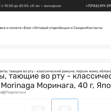
 с 10:00 до 20:00, сб–вс — выходные
+7(926) 011-2
вка и оплата
Блог
Оптовый отдел
Акции и Скидки
Контакты
ы, тающие во рту - классический рамуне, персик момо, яблоко 
 тающие во рту - классичес
Morinaga Моринага, 40 г, Яп
ое
Поделиться