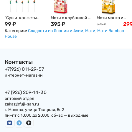
"Суши-конфеты
Моти с клубникой и
Моти манго и
Такара" леденцы в
99
₽
кремом из белого
395
₽
кремом из белого
29
395
₽
виде Суши и роллов
шоколада Дайфуку
шоколада Дайфу
Категории:
Сладости из Японии и Азии
,
Моти
,
Моти Bamboo
сладкие на палочке
Strawberry Bamboo
Mango Bamboo
House
Takara Seika, 1 штука
House, 120г Тайвань
House, 120г Тайв
в ассортименте,
Япония
Контакты
+7(926) 011-29-57
интернет-магазин
+7 (926) 209-14-30
оптовый отдел
zakaz@fuji-san.ru
г. Москва, улица Ткацкая, 5с2
пн–пт с 10:00 до 20:00, сб–вс — выходные