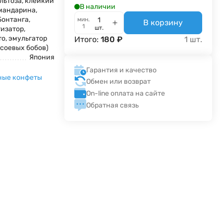
альтоза, клейкий
В наличии
 мандарина,
Бонтанга,
мин.
В корзину
1
шт.
изатор,
о, эмульгатор
Итого:
180
₽
1
шт.
 соевых бобов)
Япония
Гарантия и качество
ные конфеты
Обмен или возврат
On-line оплата на сайте
Обратная связь