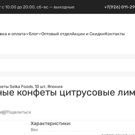
 с 10:00 до 20:00, сб–вс — выходные
+7(926) 011-2
вка и оплата
Блог
Оптовый отдел
Акции и Скидки
Контакты
ты Seika Foods, 10 шт, Япония
ные конфеты цитрусовые лим
е
Поделиться
Характеристики:
Вес