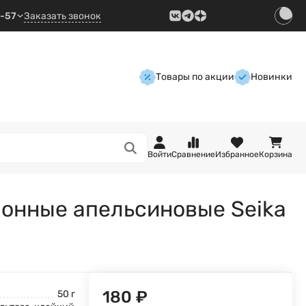
9-57
Заказать звонок
Товары по акции
Новинки
Войти
Сравнение
Избранное
Корзина
онные апельсиновые Seika
180
₽
50 г