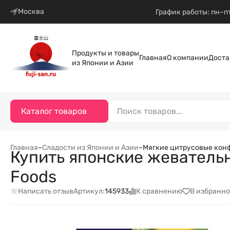
Москва
График работы: пн–пт
Продукты и товары
Главная
О компании
Доста
из Японии и Азии
Каталог товаров
Главная
–
Сладости из Японии и Азии
–
Мягкие цитрусовые конфе
Купить японские жеватель
Foods
Написать отзыв
К сравнению
В избранно
Артикул:
145933