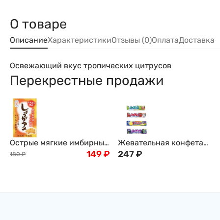
О товаре
Описание
Характеристики
Отзывы (0)
Оплата
Доставка
Освежающий вкус тропических цитрусов
Перекрестные продажи
Острые мягкие имбирные
Жевательная конфета
конфеты из префектуры
149
₽
"Hi-Chew" Morinaga, 55,2г,
247
₽
180
₽
Кагосима Seika Foods, 50
Япония
г, Япония