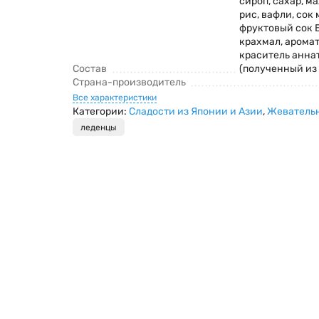
сироп, сахар, м
рис, вафли, сок
фруктовый сок 
крахмал, аромат
краситель аннат
Состав
(полученный из
Страна-производитель
Все характеристики
Категории:
Сладости из Японии и Азии
,
Жеватель
леденцы