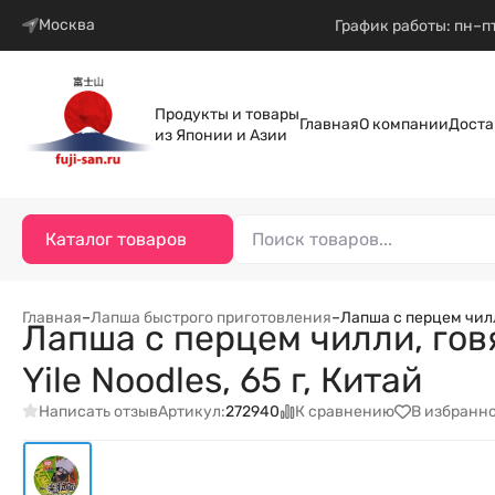
Москва
График работы: пн–пт
Продукты и товары
Главная
О компании
Доста
из Японии и Азии
Каталог товаров
Главная
–
Лапша быстрого приготовления
–
Лапша с перцем чилли
Лапша с перцем чилли, гов
Yile Noodles, 65 г, Китай
Написать отзыв
К сравнению
В избранн
Артикул:
272940