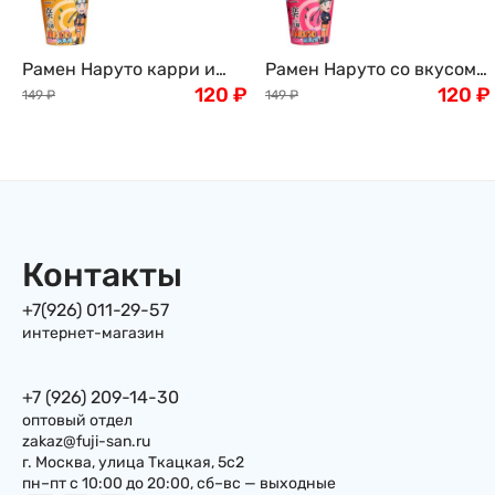
Рамен Наруто карри и
Рамен Наруто со вкусом
жареная говядина Naruto
120
₽
томленой телятины
120
₽
149
₽
149
₽
Roast Beef Curry, 60 г,
Naruto Stewed Veal, 60 г,
Китай
Китай
Контакты
+7(926) 011-29-57
интернет-магазин
+7 (926) 209-14-30
оптовый отдел
zakaz@fuji-san.ru
г. Москва, улица Ткацкая, 5с2
пн–пт с 10:00 до 20:00, сб–вс — выходные