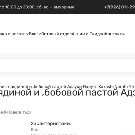
 с 10:00 до 20:00, сб–вс — выходные
+7(926) 011-2
вка и оплата
Блог
Оптовый отдел
Акции и Скидки
Контакты
, говядиной и ,бобовой пастой Адзуки Наруто Kakashi Naruto Yile 
ядиной и ,бобовой пастой Ад
ое
Поделиться
Характеристики:
Вес