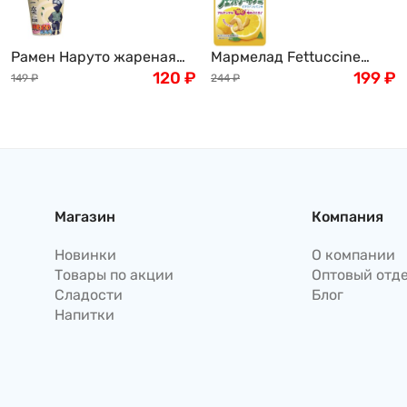
Рамен Наруто жареная
Мармелад Fettuccine
курица с грибами Naruto
120
₽
gummi, 50г
199
₽
149
₽
244
₽
Chicken Mushroom, 60 г,
Китай
Магазин
Компания
Новинки
О компании
Товары по акции
Оптовый отд
Сладости
Блог
Напитки