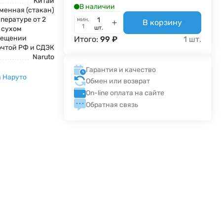
Китай
В наличии
менная (стакан)
пературе от 2
мин.
В корзину
1
шт.
в сухом
мещении
Итого:
99
₽
1
шт.
очтой РФ и СДЭК
Naruto
Гарантия и качество
 Наруто
Обмен или возврат
On-line оплата на сайте
Обратная связь