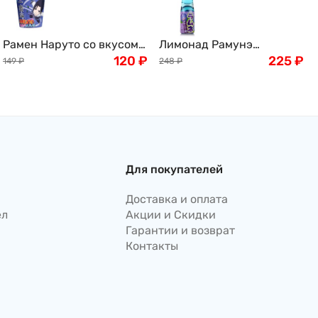
Рамен Наруто со вкусом
Лимонад Рамунэ
морепродуктов Naruto
120
₽
черничный вкус Ramune
225
₽
149
₽
248
₽
Seafood, 60 г, Китай
Hata Kousen, 200мл,
Япония
Для покупателей
Доставка и оплата
ел
Акции и Скидки
Гарантии и возврат
Контакты