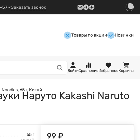
9-57
Заказать звонок
Товары по акции
Новинки
Войти
Сравнение
Избранное
Корзина
Noodles, 65 г, Китай
зуки Наруто Kakashi Naruto
99
₽
65 г