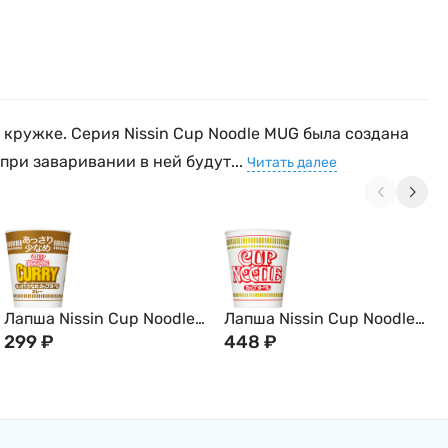
в кружке. Серия Nissin Cup Noodle MUG была создана
при заваривании в ней будут...
Читать далее
Лапша Nissin Cup Noodle
Лапша Nissin Cup Noodle с
карри, 70г, Япония
299
₽
креветками, 78г, Япония
448
₽