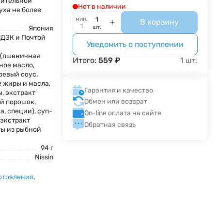
сительной
Нет в наличии
уха не более
мин.
В корзину
1
шт.
Япония
СДЭК и Почтой
Уведомить о поступлении
 (пшеничная
Итого:
559
₽
1
шт.
ное масло,
соевый соус,
 жиры и масла,
Гарантия и качество
, экстракт
Обмен или возврат
й порошок,
а, специи), суп-
On-line оплата на сайте
 экстракт
Обратная связь
ты из рыбной
94 г
Nissin
отовления
,