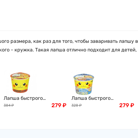
шого размера, как раз для того, чтобы заваривать лапшу 
кого - кружка. Такая лапша отлично подходит для детей, 
Лапша быстрого
Лапша быстрого
приготовления "Покемон"
279
₽
приготовления "Покемон"
279
₽
384
₽
328
₽
с креветками и соевым
с морепродуктами
соусом, детская, 38 г,
Детская, Япония, 37г
Япония