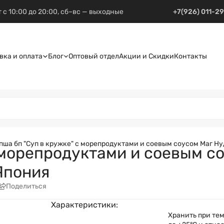
 с 10:00 до 20:00, сб–вс — выходные
+7(926) 011-2
вка и оплата
Блог
Оптовый отдел
Акции и Скидки
Контакты
пша бп "Суп в кружке" с морепродуктами и соевым соусом Маг Нудл
 морепродуктами и соевым со
 Япония
Поделиться
Характеристики:
Хранить при тем