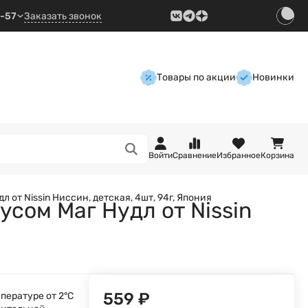
9-57
Заказать звонок
Товары по акции
Новинки
Войти
Сравнение
Избранное
Корзина
 от Nissin Ниссин, детская, 4шт, 94г, Япония
усом Маг Нудл от Nissin
559
₽
пературе от 2°С