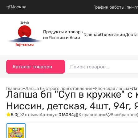
Москва
График работы: пн–пт
Продукты и товары
Главная
О компании
Доста
из Японии и Азии
Каталог товаров
Главная
–
Лапша быстрого приготовления
–
Японская лапша
–
Ла
Лапша бп "Суп в кружке" с
Ниссин, детская, 4шт, 94г,
2 отзыва
К сравнению
В избранное
5.0
Артикул:
016084