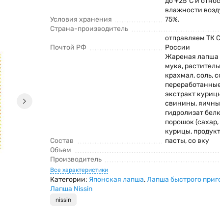
до +25°С и отно
влажности возд
Условия хранения
75%.
Страна-производитель
отправляем ТК 
Почтой РФ
России
Жареная лапша
мука, раститель
крахмал, соль, 
переработанные
экстракт курицы
свинины, яичны
гидролизат белк
порошок (сахар,
курицы, продук
Состав
пасты, со вку
Объем
Производитель
Все характеристики
Категории:
Японская лапша
,
Лапша быстрого приг
Лапша Nissin
nissin