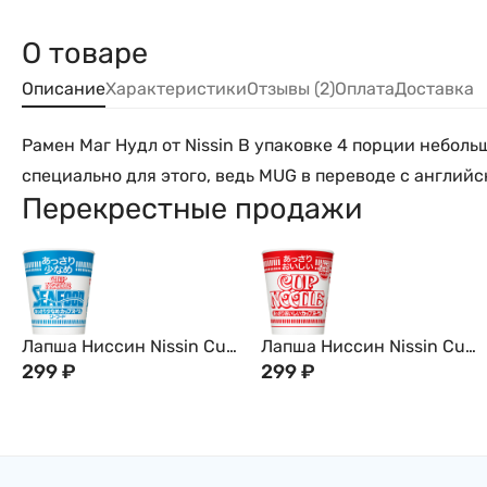
О товаре
Описание
Характеристики
Отзывы (2)
Оплата
Доставка
Рамен Маг Нудл от Nissin В упаковке 4 порции неболь
специально для этого, ведь MUG в переводе с английс
Перекрестные продажи
Лапша Ниссин Nissin Cup
Лапша Ниссин Nissin Cup
Noodle с Гребешком,
299
₽
Noodle с Креветками, 57г,
299
₽
Креветкой, Крабом и
Япония
Кальмаром, 60г, Япония