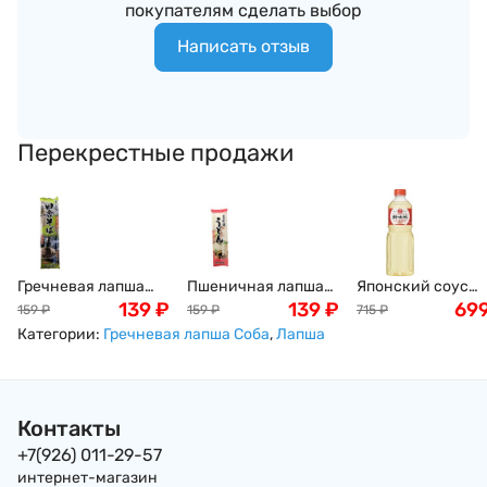
покупателям сделать выбор
Написать отзыв
Перекрестные продажи
Гречневая лапша
Пшеничная лапша
Японский соус
SUNAOSHI Соба по-
139
₽
SUNAOSHI Удон,
139
₽
мирин King Jyoso,
69
159
₽
159
₽
715
₽
деревенски, 200г,
200г, Япония
1000мл
Категории:
Гречневая лапша Соба
,
Лапша
Япония
Контакты
+7(926) 011-29-57
интернет-магазин