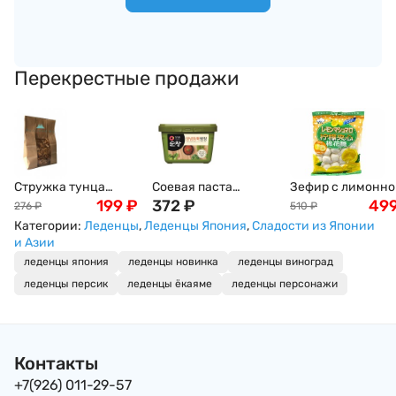
Перекрестные продажи
Стружка тунца
Соевая паста
Зефир с лимонно
Бонито (Bonito), 50г
199
₽
Сингсонг Самдян
372
₽
начинкой, EIWA, 
49
276
₽
510
₽
среднеострая,
Категории:
Леденцы
,
Леденцы Япония
,
Сладости из Японии
смешанная, 500г,
и Азии
Корея
леденцы япония
леденцы новинка
леденцы виноград
леденцы персик
леденцы ёкаяме
леденцы персонажи
Контакты
+7(926) 011-29-57