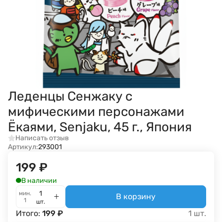
Леденцы Сенжаку с
мифическими персонажами
Ёкаями, Senjaku, 45 г., Япония
Написать отзыв
Артикул:
293001
199
₽
В наличии
мин.
В корзину
1
шт.
Итого:
199
₽
1
шт.