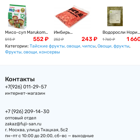
Мисо-суп Marukome,
Имбирь
Водоросли Нори
с пониженным
552
₽
маринованный,
243
₽
жареные, 100
1 66
593
₽
252
₽
1 760
₽
содержанием соли,
розовый, 1кг
листов, 230 г
Категории:
Тайские фрукты, овощи, чипсы
,
Овощи, фрукты
,
(тофу, вакаме и
Фрукты, овощи, консервы
зеленый лук), 12
порций, 216 г
Контакты
+7(926) 011-29-57
интернет-магазин
+7 (926) 209-14-30
оптовый отдел
zakaz@fuji-san.ru
г. Москва, улица Ткацкая, 5с2
пн–пт с 10:00 до 20:00, сб–вс — выходные