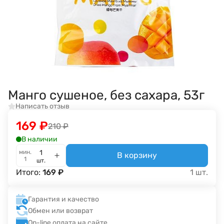
Манго сушеное, без сахара, 53г
Написать отзыв
169
₽
210
₽
В наличии
мин.
В корзину
1
шт.
Итого:
169
₽
1
шт.
Гарантия и качество
Обмен или возврат
On-line оплата на сайте