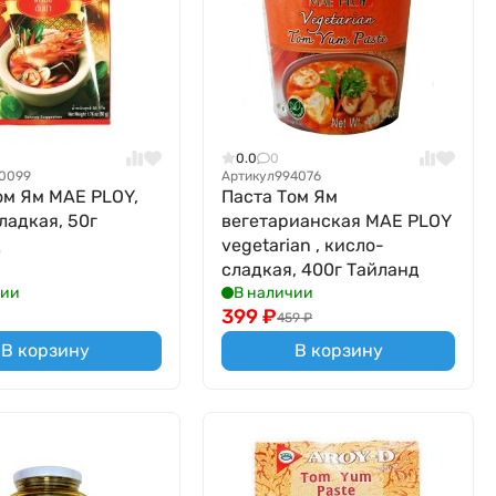
0.0
0
0099
Артикул
994076
ом Ям MAE PLOY,
Паста Том Ям
ладкая, 50г
вегетарианская MAE PLOY
д
vegetarian , кисло-
сладкая, 400г Тайланд
чии
В наличии
399
₽
459
₽
В корзину
В корзину