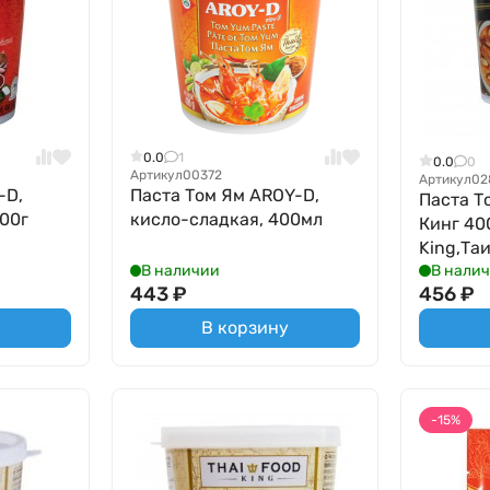
0.0
1
0.0
0
Артикул
00372
Артикул
02
-D,
Паста Том Ям AROY-D,
Паста Т
400г
кисло-сладкая, 400мл
Кинг 400
King,Та
В наличии
В нали
443
₽
456
₽
В корзину
-15%