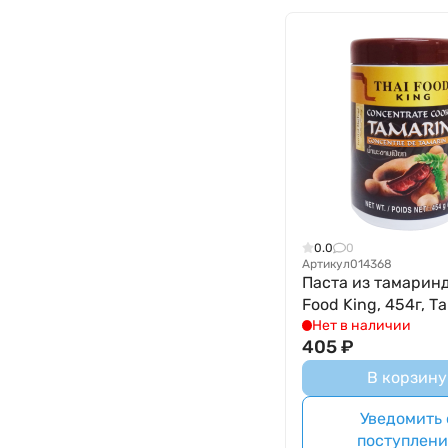
0.0
0
Артикул
014368
Паста из тамаринд
Food King, 454г, Т
Нет в наличии
405
₽
В корзину
Уведомить 
поступлен