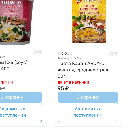
0.0
0
438
Артикул
01613
м Кха (соус)
Паста Карри AROY-D,
 400г
желтая, среднеострая,
50г
аличии
Нет в наличии
95
₽
12
₽
В корзину
В корзину
Уведомить о
Уведомить о
оступлении
поступлении