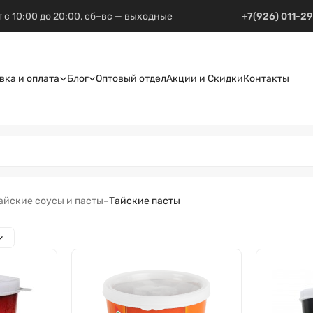
 с 10:00 до 20:00, сб–вс — выходные
+7(926) 011-2
вка и оплата
Блог
Оптовый отдел
Акции и Скидки
Контакты
айские соусы и пасты
–
Тайские пасты