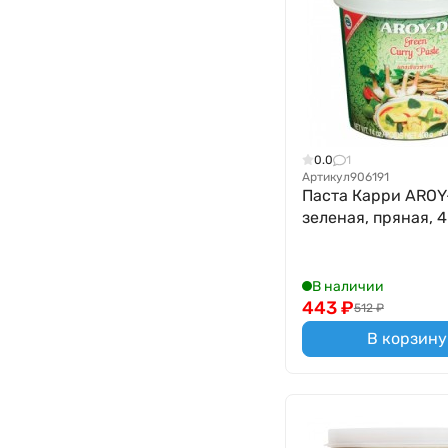
0.0
1
Артикул
906191
Паста Карри AROY
зеленая, пряная, 
В наличии
443
₽
512
₽
В корзину