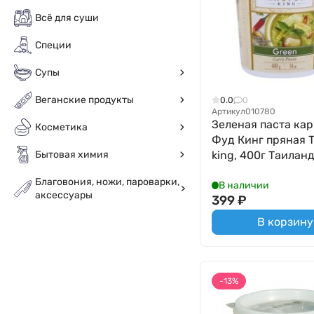
Всё для суши
Специи
Супы
Веганские продукты
0.0
0
Артикул
010780
Зеленая паста кар
Косметика
Фуд Кинг пряная T
Бытовая химия
king, 400г Таилан
Благовония, ножи, пароварки,
В наличии
аксессуары
399
₽
В корзину
-13%