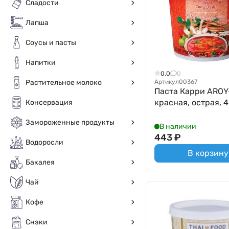
Сладости
Лапша
Соусы и пасты
Напитки
0.0
0
Артикул
00367
Растительное молоко
Паста Карри AROY
красная, острая, 
Консервация
Замороженные продукты
В наличии
443
₽
Водоросли
В корзину
Бакалея
Чай
Кофе
Снэки