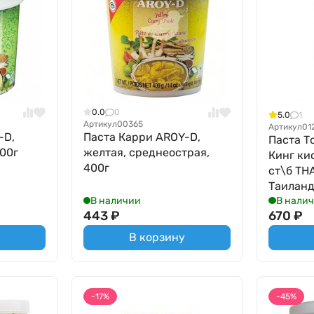
0.0
0
5.0
1
Артикул
00365
Артикул
01
-D,
Паста Карри AROY-D,
Паста Т
400г
желтая, среднеострая,
Кинг ки
400г
ст\б TH
Таилан
В наличии
В нали
443
₽
670
₽
В корзину
-17%
-45%