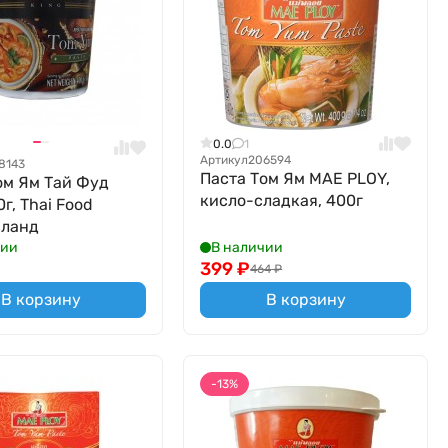
0.0
1
Артикул
206594
8143
Паста Том Ям MAE PLOY,
ом Ям Тай Фуд
кисло-сладкая, 400г
г, Thai Food
иланд
чии
В наличии
399
₽
464
₽
В корзину
В корзину
-13%