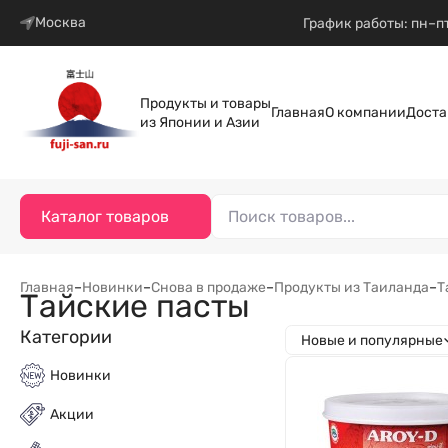
Москва
График работы: пн–пт
Продукты и товары
Главная
О компании
Доста
из Японии и Азии
Каталог товаров
Главная
–
Новинки
–
Снова в продаже
–
Продукты из Таиланда
–
Т
Тайские пасты
Категории
Новые и популярные
Новинки
Акции