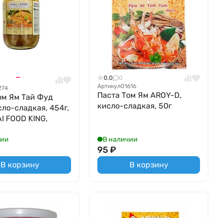
0.0
0
Артикул
01616
274
Паста Том Ям AROY-D,
ом Ям Тай Фуд
кисло-сладкая, 50г
сло-сладкая, 454г,
AI FOOD KING,
д
чии
В наличии
95
₽
В корзину
В корзину