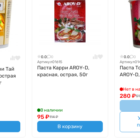
0.0
0
0.0
0
Артикул
01615
Артикул
01
Паста Карри AROY-D,
Паста То
ри Тай
красная, острая, 50г
AROY-D,
острая
г
Нет в н
280
₽
5
В наличии
95
₽
114
₽
п
В корзину