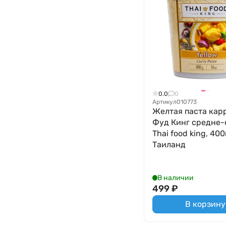
0.0
0
Артикул
010773
Желтая паста кар
Фуд Кинг средне-
Thai food king, 400
Таиланд
В наличии
499
₽
В корзину