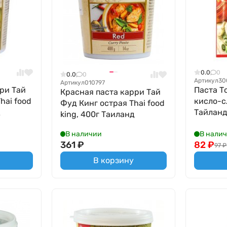
0.0
0
0.0
0
Артикул
30
Артикул
010797
ри Тай
Паста Т
Красная паста карри Тай
hai food
кисло-с
Фуд Кинг острая Thai food
д
Тайлан
king, 400г Таиланд
В наличии
В нали
361
₽
82
₽
97
₽
В корзину