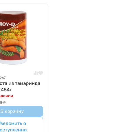
267
ста из тамаринда
 454г
аличии
18
₽
В корзину
Уведомить о
оступлении