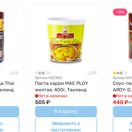
-15%
0.0
0
4.0
1
Артикул
102384
Артикул
00
а Thai
Паста карри MAE PLOY
Соус-па
аиланд
желтая, 400г, Таиланд
AROY-D,
Нет в наличии
Нет в н
505
₽
440
₽
5
В корзину
о
Уведомить о
ии
поступлении
п