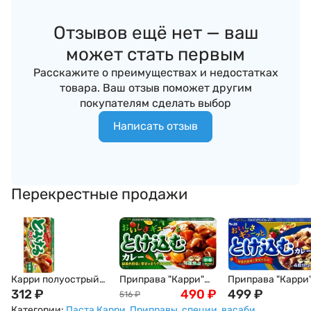
Отзывов ещё нет — ваш
может стать первым
Расскажите о преимуществах и недостатках
товара. Ваш отзыв поможет другим
покупателям сделать выбор
Написать отзыв
Перекрестные продажи
Карри полуострый
Приправа "Карри"
Приправа "Карри
S&B японский, 90г,
312
₽
полуострая, S&B, 8
490
₽
острая, S&B, 10
499
₽
516
₽
Япония
порций, 144 г
порций, 188 г
Категории:
Паста Карри
,
Приправы, специи, васаби
,