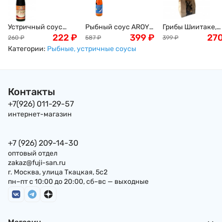
Устричный соус
Рыбный соус AROY-
Грибы Шиитаке,
PEARL RIVER
222
₽
D, 700мл
399
₽
древесные, 100г
27
260
₽
587
₽
399
₽
BRIDGE, 510г
Категории:
Рыбные, устричные соусы
Контакты
+7(926) 011-29-57
интернет-магазин
+7 (926) 209-14-30
оптовый отдел
zakaz@fuji-san.ru
г. Москва, улица Ткацкая, 5с2
пн–пт с 10:00 до 20:00, сб–вс — выходные