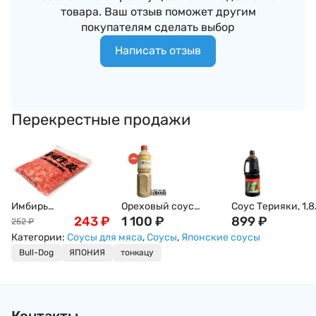
товара. Ваш отзыв поможет другим
покупателям сделать выбор
Написать отзыв
Перекрестные продажи
Имбирь
Ореховый соус
Соус Терияки, 1,8
маринованный,
243
₽
(Гамадари) Косё, 1л
1 100
₽
899
₽
252
₽
розовый, 1кг
Категории:
Соусы для мяса
,
Соусы
,
Японские соусы
Bull-Dog
ЯПОНИЯ
тонкацу
Контакты