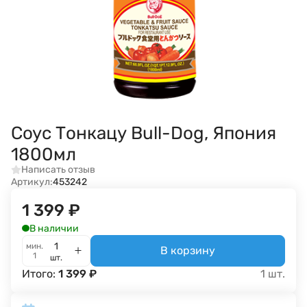
Соус Тонкацу Bull-Dog, Япония
1800мл
Написать отзыв
Артикул:
453242
1 399
₽
В наличии
мин.
В корзину
1
шт.
Итого:
1 399
₽
1
шт.