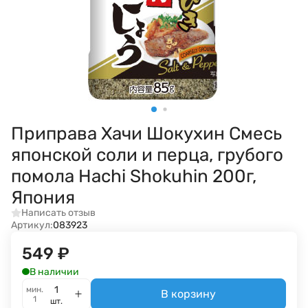
Приправа Хачи Шокухин Смесь
японской соли и перца, грубого
помола Hachi Shokuhin 200г,
Япония
Написать отзыв
Артикул:
083923
549
₽
В наличии
мин.
В корзину
1
шт.