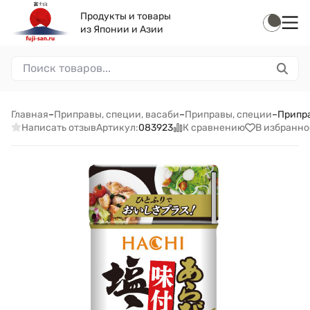
Продукты и товары
из Японии и Азии
Главная
–
Приправы, специи, васаби
–
Приправы, специи
–
Припра
Написать отзыв
К сравнению
В избранно
Артикул:
083923