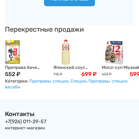
Перекрестные продажи
Приправа Хачи
Японский соус
Мисо-суп Miyasak
Шокухин Смесь
552
₽
мирин King Jyoso,
699
₽
с белой пастой,
59
715
₽
633
₽
японской соли и
1000мл
ассорти, 12 порци
Категории:
Приправы, специи
,
Специи
,
Приправы, специи,
перца, мелкого
20 порций 193гр
васаби
помола Hachi
Shokuhin 250г / 100
г , Япония
Контакты
+7(926) 011-29-57
интернет-магазин