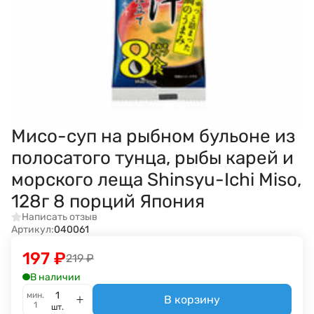
Мисо-суп на рыбном бульоне из
полосатого тунца, рыбы карей и
морского леща Shinsyu-Ichi Miso,
128г 8 порций Япония
Написать отзыв
Артикул:
040061
197
₽
219
₽
В наличии
мин.
В корзину
1
шт.