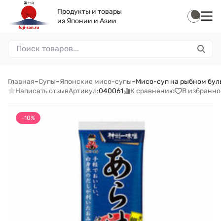
Продукты и товары
из Японии и Азии
Главная
–
Супы
–
Японские мисо-супы
–
Мисо-суп на рыбном бульо
Написать отзыв
К сравнению
В избранно
Артикул:
040061
-10%