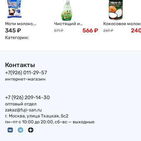
Моти молоко,
Чистящий и
Кокосовое молок
Дайфуку, 120гр
345
₽
дезинфицирующий
566
₽
AROY-D, 400мл
24
571
₽
269
₽
спрей LION для
Категории:
унитаза (с
ароматом яблока)
Контакты
+7(926) 011-29-57
интернет-магазин
+7 (926) 209-14-30
оптовый отдел
zakaz@fuji-san.ru
г. Москва, улица Ткацкая, 5с2
пн–пт с 10:00 до 20:00, сб–вс — выходные