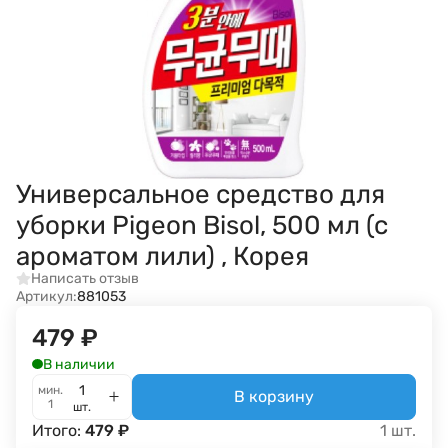
Универсальное средство для
уборки Pigeon Bisol, 500 мл (с
ароматом лили) , Корея
Написать отзыв
Артикул:
881053
479
₽
В наличии
мин.
В корзину
1
шт.
Итого:
479
₽
1
шт.