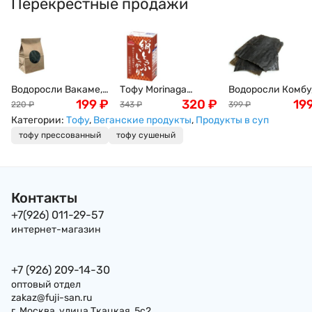
Перекрестные продажи
Водоросли Вакаме,
Тофу Morinaga
Водоросли Комбу
100г
199
₽
твердый (соевый
320
₽
листовые Dashi
19
220
₽
343
₽
399
₽
творог), 250г,
Kombu, 100г
Категории:
Тофу
,
Веганские продукты
,
Продукты в суп
Япония
тофу прессованный
тофу сушеный
Контакты
+7(926) 011-29-57
интернет-магазин
+7 (926) 209-14-30
оптовый отдел
zakaz@fuji-san.ru
г. Москва, улица Ткацкая, 5с2