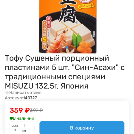
Тофу Сушеный порционный
пластинами 5 шт. "Син-Асахи" с
традиционными специями
MISUZU 132,5г, Япония
Написать отзыв
Артикул:
140727
359
₽
399
₽
В наличии
мин.
В корзину
1
шт.