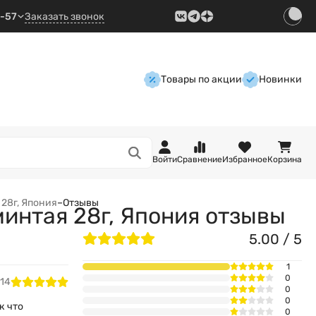
9-57
Заказать звонок
Товары по акции
Новинки
Войти
Сравнение
Избранное
Корзина
28г, Япония
–
Отзывы
минтая 28г, Япония отзывы
5.00 / 5
1
0
:14
0
0
к что
0