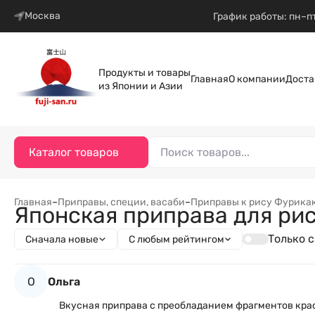
Москва
График работы: пн–пт
Продукты и товары
Главная
О компании
Доста
из Японии и Азии
Каталог товаров
Главная
–
Приправы, специи, васаби
–
Приправы к рису Фурика
Японская приправа для рис
Только 
Сначала новые
С любым рейтингом
О
Ольга
Вкусная приправа с преобладанием фрагментов красн