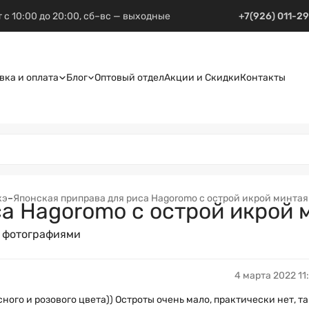
 с 10:00 до 20:00, сб–вс — выходные
+7(926) 011-2
вка и оплата
Блог
Оптовый отдел
Акции и Скидки
Контакты
кэ
–
Японская приправа для риса Hagoromo с острой икрой минтая 
а Hagoromo с острой икрой 
с фотографиями
4 марта 2022 11
ого и розового цвета)) Остроты очень мало, практически нет, та