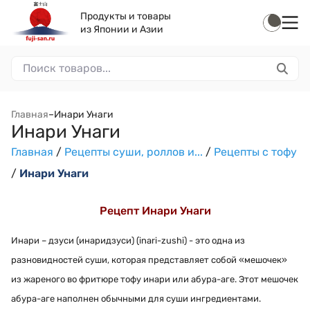
Продукты и товары
из Японии и Азии
Главная
–
Инари Унаги
Инари Унаги
Главная
/
Рецепты суши, роллов и...
/
Рецепты с тофу
/
Инари Унаги
Рецепт Инари Унаги
Инари – дзуси (инаридзуси) (inari-zushi) - это одна из
разновидностей суши, которая представляет собой «мешочек»
из жареного во фритюре тофу инари или абура-аге. Этот мешочек
абура-аге наполнен обычными для суши ингредиентами.