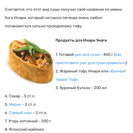
Считается, что этот вид суши получил своё название по имени
бога Инари, который согласно легенде очень любил
полакомиться сильно прожареному тофу.
Продукты для Инари Унаги
1. Готовый
рис для суши
- 400 г (
как
приготовить рис для суши правильно
)
2. Жареный тофу Инари или
обычный
творог Тофу
3. Куриный бульон - 200 мл
4. Сахар - 3 ст.л.
5.
Мирин
- 2 ст.л.
6.
Соевый соус
- 2 ст.л.
7. Угорь копченый - 300 г.
8. Японский майонез