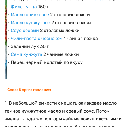
-
Филе тунца
150 г
-
Масло оливковое
2 столовые ложки
-
Масло кунжутное
2 столовые ложки
-
Соус соевый
2 столовые ложки
-
Чили-паста с чесноком
1 чайная ложка
- Зеленый лук 30 г
-
Семя кунжута
2 чайные ложки
- Перец черный молотый по вкусу
Способ приготовления:
1. В небольшой емкости смешать
оливковое масло
,
темное
кунжутное масло
и
соевый соус
. Потом
вмешать туда же полторы чайные ложки
пасты чили
с чесноком
— этого количества будет достаточно,