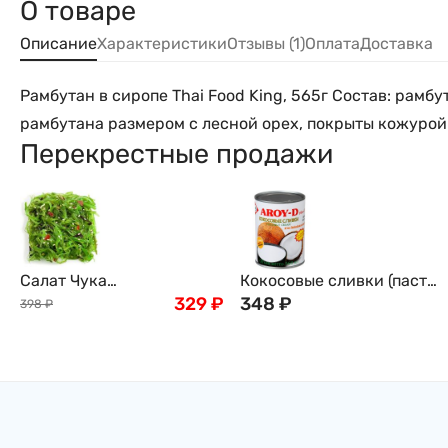
О товаре
Описание
Характеристики
Отзывы (1)
Оплата
Доставка
Рамбутан в сиропе Thai Food King, 565г Состав: рамб
рамбутана размером с лесной орех, покрыты кожурой 
Перекрестные продажи
Салат Чука
Кокосовые сливки (паста)
(замороженный) , 1кг
329
₽
AROY-D, 560мл
348
₽
398
₽