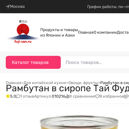
Москва
График работы: пн–пт
Продукты и товары
Главная
О компании
Доста
из Японии и Азии
Каталог товаров
Главная
–
Для китайской кухни
–
Овощи, фрукты
–
Рамбутан в сир
Рамбутан в сиропе Тай Фуд 
1 отзыв
К сравнению
В избранное
5.0
Артикул:
010216