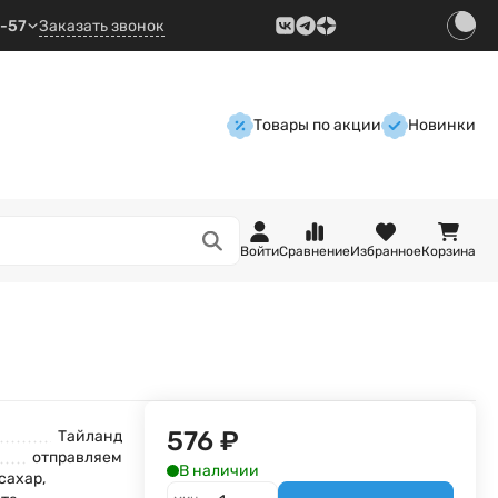
9-57
Заказать звонок
Товары по акции
Новинки
Войти
Сравнение
Избранное
Корзина
576
₽
Тайланд
отправляем
В наличии
сахар,