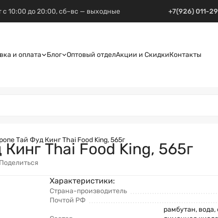
 с 10:00 до 20:00, сб–вс — выходные
+7(926) 011-2
вка и оплата
Блог
Оптовый отдел
Акции и Скидки
Контакты
опе Тай Фуд Кинг Thai Food King, 565г
Кинг Thai Food King, 565г
Поделиться
Характеристики:
Страна-производитель
Почтой РФ
рамбутан, вода, 