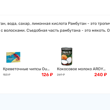
утан, вода, сахар, лимонная кислота Рамбутан - это тро
с волосками. Съедобная часть рамбутана - это мякоть. 
Креветочные чипсы Ou
Кокосовое молоко AROY-
Jiang, 227г
126
₽
D, 400мл
240
₽
153
₽
269
₽