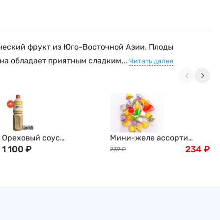
пический фрукт из Юго-Восточной Азии. Плоды
Она обладает приятным сладким...
Читать далее
Ореховый соус
Мини-желе ассорти
(Гамадари) Косё, 1л
1 100
₽
тропических вкусов New
234
₽
239
₽
Choice, 400г