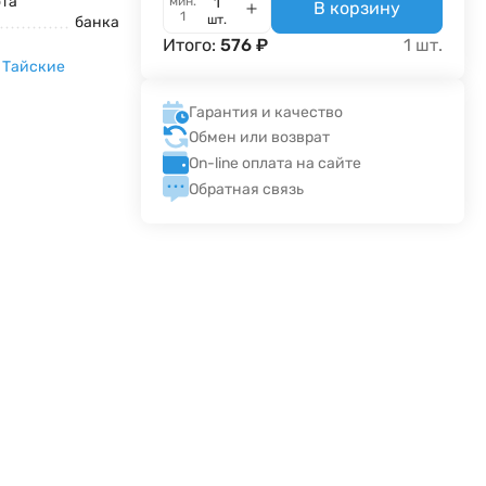
та
мин.
В корзину
1
шт.
банка
Итого:
576
₽
1
шт.
,
Тайские
Гарантия и качество
Обмен или возврат
On-line оплата на сайте
Обратная связь