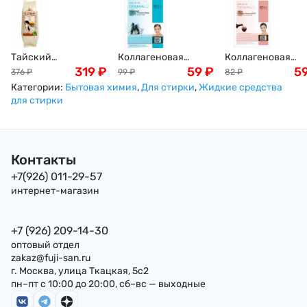
Тайский
Коллагеновая
Коллагеновая
жасминовый рис
319
₽
маска с экстрактом
59
₽
маска Dermal Win
5
376
₽
99
₽
82
₽
премиум класса, 1кг
морских
Collagen Essence
Категории:
Бытовая химия
,
Для стирки
,
Жидкие средства
водорослей Dermal
Mask с экстракто
для стирки
Seaweed Collagen
красного вина,
Essence Mask, Корея,
Корея, 23г
23г
Контакты
+7(926) 011-29-57
интернет-магазин
+7 (926) 209-14-30
оптовый отдел
zakaz@fuji-san.ru
г. Москва, улица Ткацкая, 5с2
пн–пт с 10:00 до 20:00, сб–вс — выходные