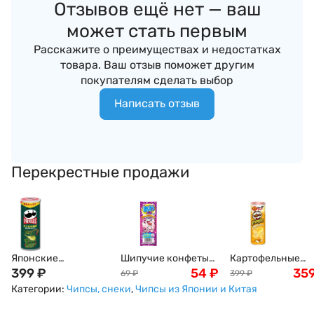
Отзывов ещё нет — ваш
может стать первым
Расскажите о преимуществах и недостатках
товара. Ваш отзыв поможет другим
покупателям сделать выбор
Написать отзыв
Перекрестные продажи
Японские
Шипучие конфеты
Картофельные
картофельные
399
₽
со вкусом
54
₽
чипсы Pringles
35
69
₽
399
₽
чипсы Pringles со
винограда Bubble
четыре сыра Four
Категории:
Чипсы, снеки
,
Чипсы из Японии и Китая
вкусом жареных
Candy Cola Coris,
CHEEEEESE! , 95г
нори и умами, 97 г
3шт. Япония
Япония