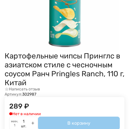
Картофельные чипсы Принглс в
азиатском стиле с чесночным
соусом Ранч Pringles Ranch, 110 г,
Китай
Написать отзыв
Артикул:
302987
289
₽
Нет в наличии
мин.
В корзину
1
шт.