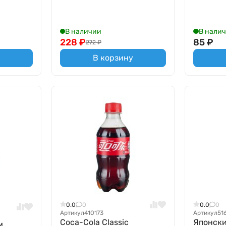
В наличии
В нали
228
₽
85
₽
272
₽
В корзину
0.0
0
0.0
0
Артикул
410173
Артикул
51
Coca-Cola Classic
Японски
м