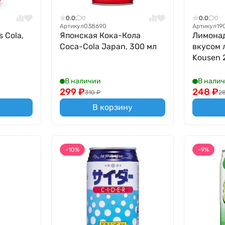
0.0
0
0.0
0
Артикул
038690
Артикул
19
 Cola,
Японская Кока-Кола
Лимонад
Coca-Cola Japan, 300 мл
вкусом 
Kousen 
В наличии
В нали
299
₽
248
₽
310
₽
2
В корзину
-10%
-9%