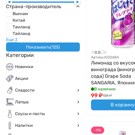
Страна-производитель
Вьенам
Китай
Таиланд
Тайланд
Еще 2
Показывать
(
125
)
0.0
0
Категории
Артикул
022684
Лимонад со вкусо
Новинки
винограда (виног
сода) Grape Soda
Акции
SANGARIA, Япония,
В наличии
Сладости
99
₽
125
₽
Лапша
В корзину
Соусы и пасты
Напитки
-9%