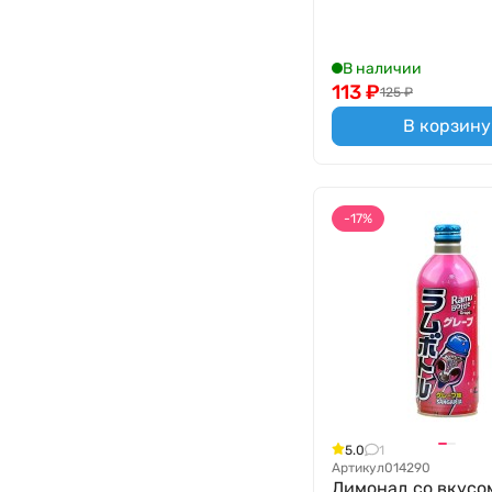
В наличии
113
₽
125
₽
В корзину
-17%
5.0
1
Артикул
014290
Лимонад со вкусо