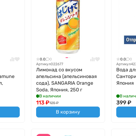
0.0
0
0.0
0
Артикул
022677
Артикул
42
Лимонад со вкусом
Вода дл
Ramune
апельсина (апельсиновая
Сантори
л,
сода), SANGARIA Orange
Япония
Soda, Япония, 250 г
В наличии
В нали
113
₽
399
₽
125
₽
В корзину