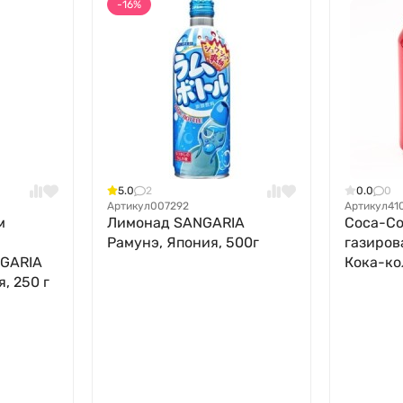
-16%
5.0
2
0.0
0
Артикул
007292
Артикул
41
м
Лимонад SANGARIA
Coca-Col
Рамунэ, Япония, 500г
газиров
NGARIA
Кока-ко
, 250 г