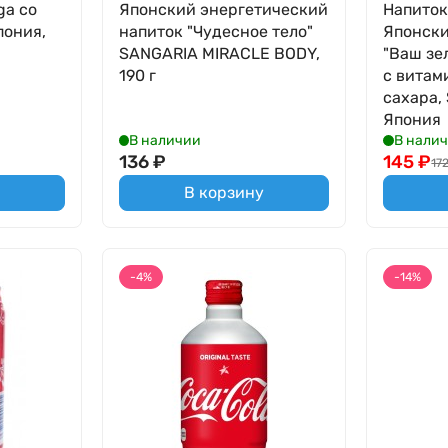
ga со
Японский энергетический
Напиток
пония,
напиток "Чудесное тело"
Японски
SANGARIA MIRACLE BODY,
"Ваш зе
190 г
с витам
сахара, 
Япония
В наличии
В нали
136
₽
145
₽
17
В корзину
-4%
-14%