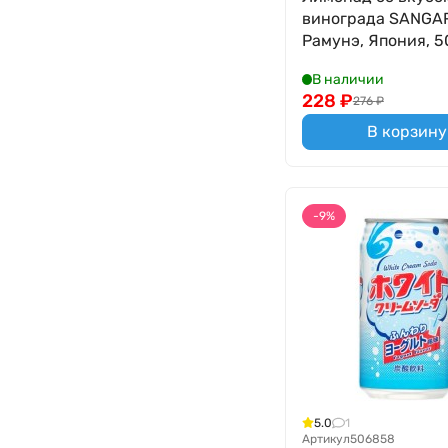
винограда SANGA
Рамунэ, Япония, 5
В наличии
228
₽
276
₽
В корзину
-9%
5.0
1
Артикул
506858