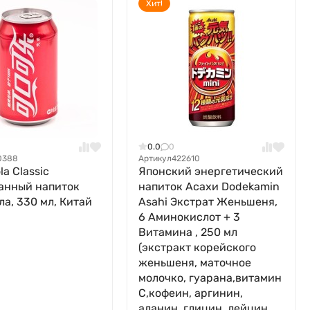
Хит!
0.0
0
0388
Артикул
422610
a Classic
Японский энергетический
анный напиток
напиток Асахи Dodekamin
ла, 330 мл, Китай
Asahi Экстрат Женьшеня,
6 Аминокислот + 3
Витамина , 250 мл
(экстракт корейского
женьшеня, маточное
молочко, гуарана,витамин
C,кофеин, аргинин,
аланин, глицин, лейцин,