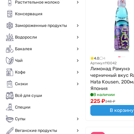
Растительное молоко
Консервация
Замороженные продукты
Водоросли
Бакалея
4.0
4
Чай
Артикул
110042
Лимонад Рамунэ
Кофе
черничный вкус 
Hata Kousen, 200м
Снэки
Япония
В наличии
Всё для суши
225
₽
248
₽
Специи
В корзину
Супы
Веганские продукты