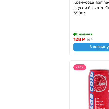
Крем-сода Tomina
вкусом йогурта, Я
350мл
В наличии
128
₽
140
₽
В корзину
-20%