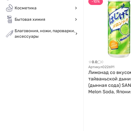
-10%
Косметика
Бытовая химия
Благовония, ножи, пароварки,
аксессуары
0.0
0
Артикул
022691
Лимонад со вкусо
тайваньской дыни
(дынная сода) SA
Melon Soda, Япония