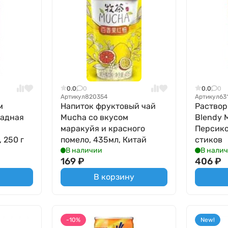
0.0
0
0.0
0
Артикул
820354
Артикул
63
м
Напиток фруктовый чай
Раствор
радная
Mucha со вкусом
Blendy M
маракуйя и красного
Персико
 250 г
помело, 435мл, Китай
стиков
В наличии
В нали
169
₽
406
₽
В корзину
-10%
New!