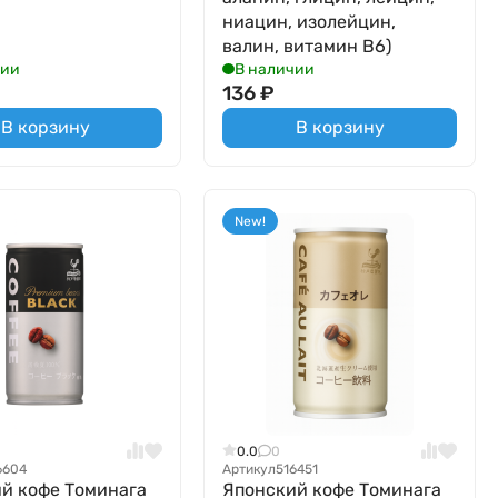
ниацин, изолейцин,
валин, витамин B6)
чии
В наличии
136
₽
В корзину
В корзину
New!
0.0
0
6604
Артикул
516451
й кофе Томинага
Японский кофе Томинага