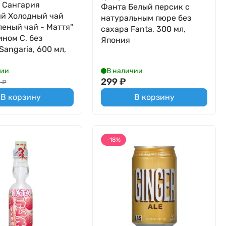
 Сангария
Фанта Белый персик с
й Холодный чай
натуральным пюре без
леный чай - Маття"
сахара Fanta, 300 мл,
ином С, без
Япония
Sangaria, 600 мл,
чии
В наличии
299
₽
2
₽
В корзину
В корзину
-18%