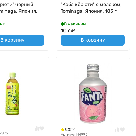
ёрюти" черный
"Кобэ кёрюти" с молоком,
ominaga, Япония,
Tominaga, Япония, 185 г
чии
В наличии
107
₽
В корзину
В корзину
5.0
1
2875
Артикул
144995