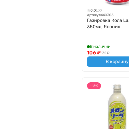
0.0
0
Артикул
440305
Газировка Кола Las
350мл, Япония
В наличии
106
₽
132
₽
В корзину
-16%