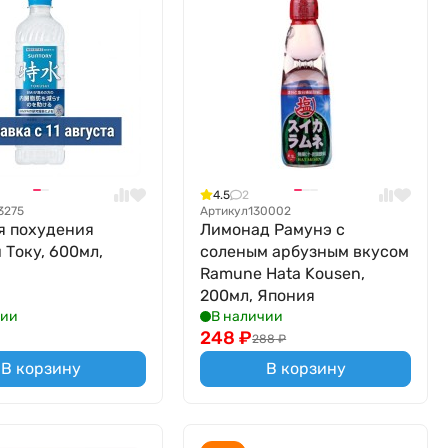
4.5
2
3275
Артикул
130002
я похудения
Лимонад Рамунэ с
 Току, 600мл,
соленым арбузным вкусом
Ramune Hata Kousen,
200мл, Япония
чии
В наличии
248
₽
288
₽
В корзину
В корзину