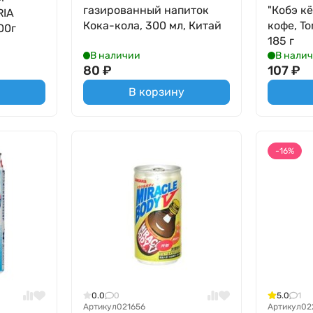
газированный напиток
"Кобэ к
RIA
Кока-кола, 300 мл, Китай
кофе, T
00г
185 г
В наличии
В нали
80
₽
107
₽
В корзину
-16%
0.0
0
5.0
1
Артикул
021656
Артикул
02