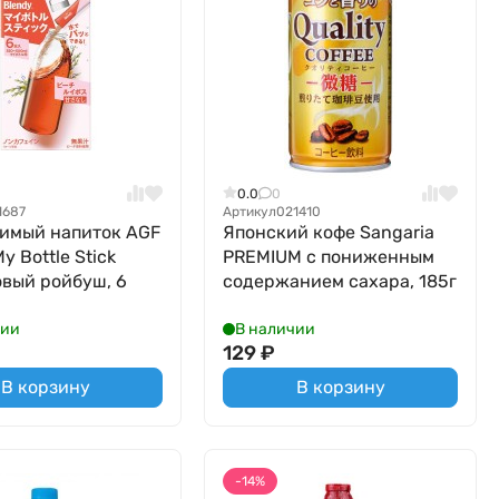
0.0
0
1687
Артикул
021410
имый напиток AGF
Японский кофе Sangaria
y Bottle Stick
PREMIUM с пониженным
вый ройбуш, 6
содержанием сахара, 185г
чии
В наличии
129
₽
В корзину
В корзину
-14%