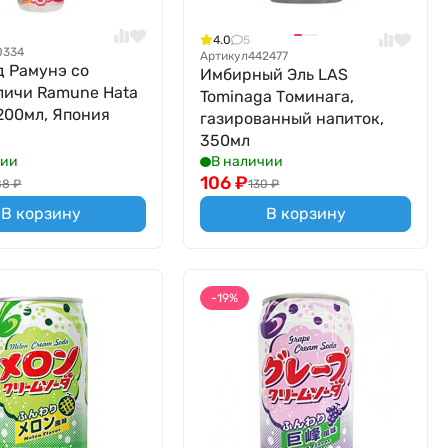
4.0
5
0334
Артикул
442477
 Рамунэ со
Имбирный Эль LAS
личи Ramune Hata
Tominaga Томинага,
200мл, Япония
газированный напиток,
350мл
чии
В наличии
106
₽
88
₽
130
₽
В корзину
В корзину
-19%