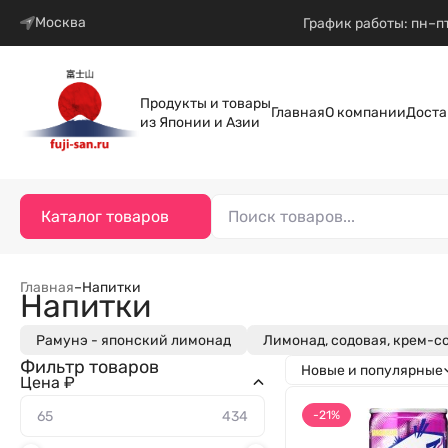
Москва
График работы: пн–пт
Продукты и товары
Главная
О компании
Доста
из Японии и Азии
Каталог товаров
Главная
–
Напитки
Напитки
Рамунэ - японский лимонад
Лимонад, содовая, крем-с
Фильтр товаров
Новые и популярные
Цена ₽
-21%