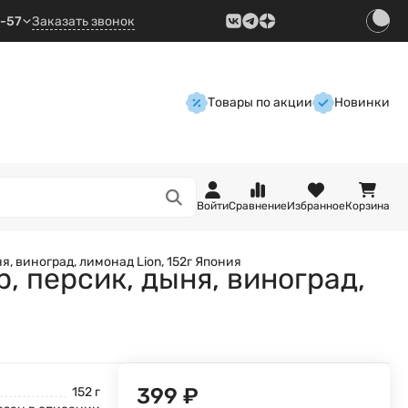
9-57
Заказать звонок
Товары по акции
Новинки
Войти
Сравнение
Избранное
Корзина
я, виноград, лимонад Lion, 152г Япония
, персик, дыня, виноград,
399
₽
152 г