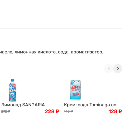
масло, лимонная кислота, сода, ароматизатор,
Лимонад SANGARIA
Крем-сода Tominaga со
Рамунэ, Япония, 500г
228
₽
вкусом йогурта, Япония,
128
₽
272
₽
140
₽
350мл