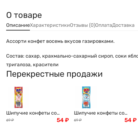
О товаре
Описание
Характеристики
Отзывы (0)
Оплата
Доставка
Ассорти конфет восемь вкусов газировками.
Состав: сахар, крахмально-сахарный сироп, соки ябло
тригалоза, красители
Перекрестные продажи
Шипучие конфеты со
Шипучие конфеты со
вкусом колы Bubble
54
₽
вкусом рамунэ сидр
54
₽
69
₽
69
₽
Candy Cola Coris, 3шт.
Bubble Candy Cola Coris,
Япония
3шт. Япония