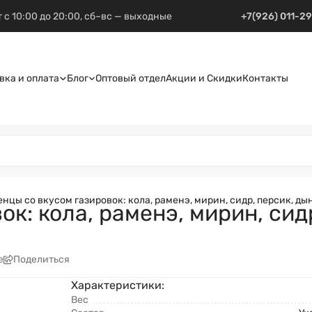
 с 10:00 до 20:00, сб–вс — выходные
+7(926) 011-2
вка и оплата
Блог
Оптовый отдел
Акции и Скидки
Контакты
нцы со вкусом газировок: кола, раменэ, мирин, сидр, персик, дын
к: кола, раменэ, мирин, сидр
е
Поделиться
Характеристики:
Вес