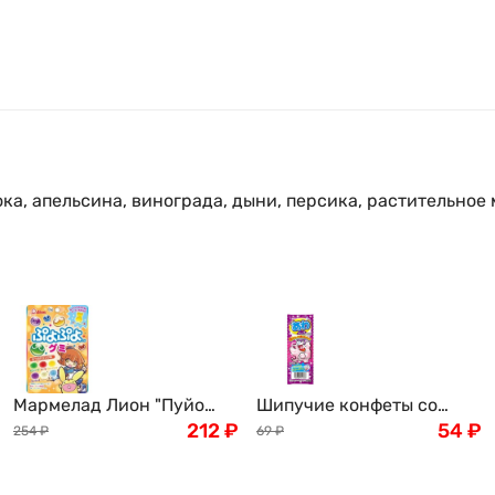
ка, апельсина, винограда, дыни, персика, растительное 
Мармелад Лион "Пуйо
Шипучие конфеты со
Пуйо" с газированными
212
₽
вкусом винограда Bubble
54
₽
254
₽
69
₽
напитками Рамунэ,
Candy Cola Coris, 3шт.
ассорти 6 вкусов, Arle
Япония