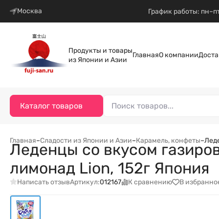
Москва
График работы: пн–пт
Продукты и товары
Главная
О компании
Доста
из Японии и Азии
Каталог товаров
Главная
–
Сладости из Японии и Азии
–
Карамель, конфеты
–
Леде
Леденцы со вкусом газирово
лимонад Lion, 152г Япония
Написать отзыв
К сравнению
В избранно
Артикул:
012167