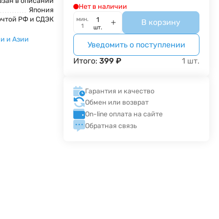
азан в описании
Нет в наличии
Япония
очтой РФ и СДЭК
мин.
В корзину
1
шт.
и и Азии
Уведомить о поступлении
Итого:
399
₽
1
шт.
Гарантия и качество
Обмен или возврат
On-line оплата на сайте
Обратная связь