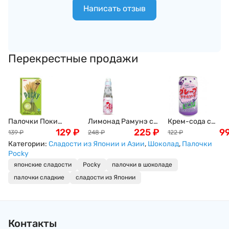
Написать отзыв
Перекрестные продажи
Палочки Поки
Лимонад Рамунэ с
Крем-сода с
Матча-Латте Pocky
129
₽
цветками сакуры
225
₽
виноградным
9
139
₽
248
₽
122
₽
Glico, 33 г, Таиланд
HATA KOUSEN Sakura
вкусом Томинага
Категории:
Сладости из Японии и Азии
,
Шоколад
,
Палочки
Edition , 200 мл,
Tominaga Grape
Pocky
Япония
Cream Soda, Япон
японские сладости
Pocky
палочки в шоколаде
350мл
палочки сладкие
сладости из Японии
Контакты