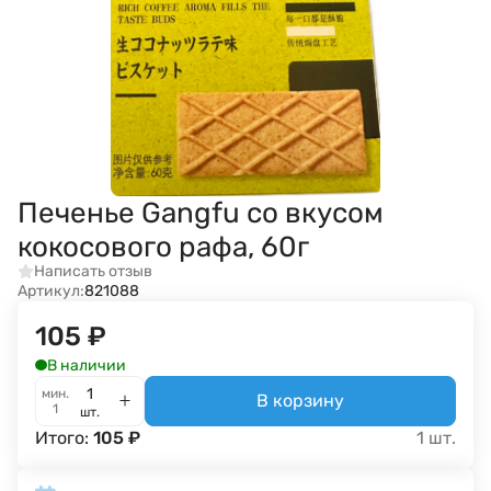
Печенье Gangfu со вкусом
кокосового рафа, 60г
Написать отзыв
Артикул:
821088
105
₽
В наличии
мин.
В корзину
1
шт.
Итого:
105
₽
1
шт.