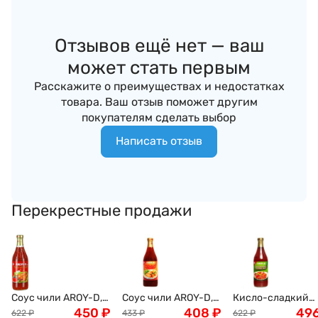
Отзывов ещё нет — ваш
может стать первым
Расскажите о преимуществах и недостатках
товара. Ваш отзыв поможет другим
покупателям сделать выбор
Написать отзыв
Перекрестные продажи
Соус чили AROY-D,
Соус чили AROY-D,
Кисло-сладкий
сладкий, для
450
₽
для спринг-
408
₽
соус AROY-D, 92
49
622
₽
433
₽
622
₽