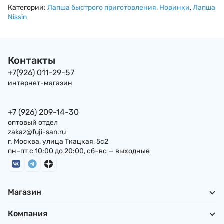
курицы, 920мл
роллов,910мл
Категории:
Лапша быстрого приготовления
,
Новинки
,
Лапша
Nissin
Контакты
+7(926) 011-29-57
интернет-магазин
+7 (926) 209-14-30
оптовый отдел
zakaz@fuji-san.ru
г. Москва, улица Ткацкая, 5с2
пн–пт с 10:00 до 20:00, сб–вс — выходные
Магазин
Компания