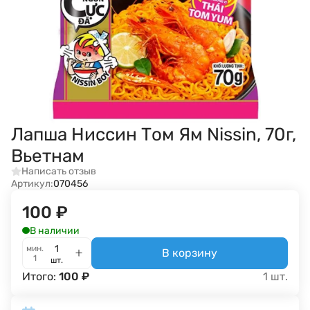
Лапша Ниссин Том Ям Nissin, 70г,
Вьетнам
Написать отзыв
Артикул:
070456
100
₽
В наличии
мин.
В корзину
1
шт.
Итого:
100
₽
1
шт.