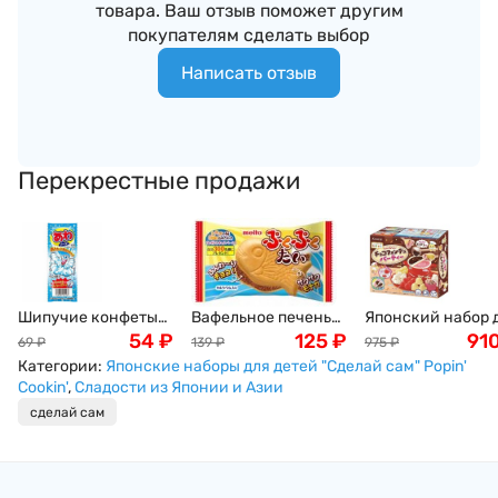
товара. Ваш отзыв поможет другим
покупателям сделать выбор
Написать отзыв
Перекрестные продажи
Шипучие конфеты
Вафельное печенье
Японский набор 
со вкусом рамунэ
54
₽
"Тайяки" Meito,
125
₽
детей "Сделай са
91
69
₽
139
₽
975
₽
сидр Bubble Candy
Япония, 16,5г
Вечеринка с
Категории:
Японские наборы для детей "Сделай сам" Popin'
Cola Coris, 3шт.
шоколадным фон
Cookin'
,
Сладости из Японии и Азии
Япония
Popin' Cookin' Krac
сделай сам
31 г