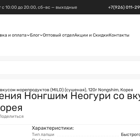
 с 10:00 до 20:00, сб–вс — выходные
+7(926) 011-2
вка и оплата
Блог
Оптовый отдел
Акции и Скидки
Контакты
кусом морепродуктов (MILD) (сушеная), 120г Nongshim, Корея
ения Нонгшим Неогури со вк
Корея
Поделиться
Характеристики:
Тип лапши
Быстрог