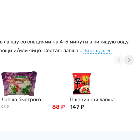
ь лапшу со специями на 4-5 минуты в кипящую воду
ощи и/или яйцо. Состав: лапша...
Читать далее
Лапша быстрого
Пшеничная лапша
приготовления рисовая
88
₽
быстрого приготовления
147
₽
95
₽
со вкусом говядины, 60 г
Нонгшим Шин Рамён,
120г, Nongshim, Корея