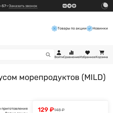
9-57
Заказать звонок
Товары по акции
Новинки
Войти
Сравнение
Избранное
Корзина
усом морепродуктов (MILD)
129
₽
о приготовления
148
₽