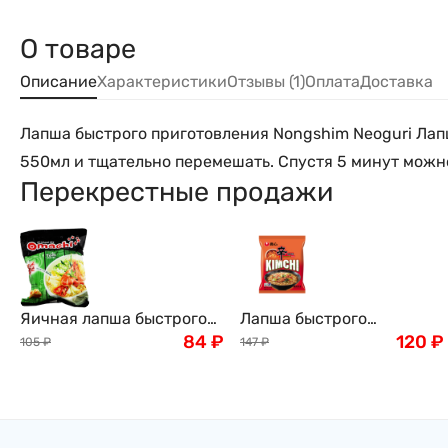
О товаре
Описание
Характеристики
Отзывы (1)
Оплата
Доставка
Лапша быстрого приготовления Nongshim Neoguri Лап
550мл и тщательно перемешать. Спустя 5 минут можно
Перекрестные продажи
Яичная лапша быстрого
Лапша быстрого
приготовления OMACHI
84
₽
приготовления Нонгшим
120
₽
105
₽
147
₽
на мясном бульоне со
Кимчи Рамён, 120г,
вкусом кисло-острых
Nongshim, Корея
креветок, 79 г, Вьетнам