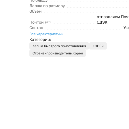
По блюду
Лапша по размеру
Объем
отправляем Поч
Почтой РФ
СДЭК
Состав
Ук
Все характеристики
Категории:
лапша быстрого приготовления
КОРЕЯ
Страна-производитель:Корея