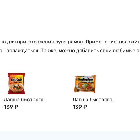
ша для приготовления супа рамэн. Применение: положит
 наслаждаться! Также, можно добавить свои любимые ов
Лапша быстрого
Лапша быстрого
приготовления Нонгшим
139
₽
приготовления Нонгшим
139
₽
Неогури со вкусом
Ансонтангмён овощная с
Морепродуктов Острая
пикантным вкусом
(HOT) (сушеная)120г
(сушеная) Noodle Soup,
Nongshim, Корея
125г Nongshim, Корея