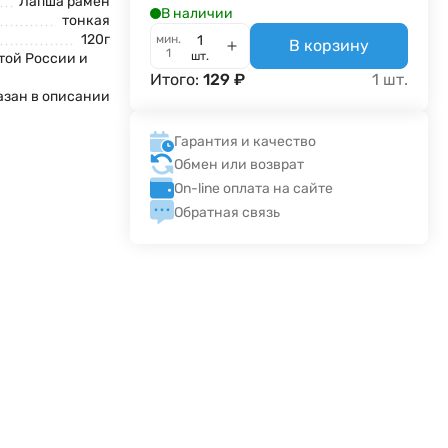
Лапша рамен
В наличии
тонкая
120г
мин.
В корзину
1
шт.
той России и
Итого:
129
₽
1
шт.
азан в описании
Гарантия и качество
Обмен или возврат
On-line оплата на сайте
Обратная связь