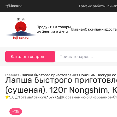
Москва
График работы: пн–пт
Продукты и товары
Главная
О компании
Доста
из Японии и Азии
Каталог товаров
Главная
–
Лапша быстрого приготовления Нонгшим Неогури со в
Лапша быстрого приготовл
(сушеная), 120г Nongshim, 
1 отзыв
К сравнению
В избранное
5.0
Артикул:
157773
-13%