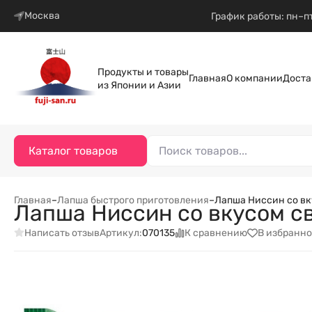
Москва
График работы: пн–пт
Продукты и товары
Главная
О компании
Доста
из Японии и Азии
Каталог товаров
Главная
–
Лапша быстрого приготовления
–
Лапша Ниссин со вку
Лапша Ниссин со вкусом св
Написать отзыв
К сравнению
В избранно
Артикул:
070135