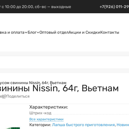
 с 10:00 до 20:00, сб–вс — выходные
+7(926) 011-2
вка и оплата
Блог
Оптовый отдел
Акции и Скидки
Контакты
сом свинины Nissin, 64г, Вьетнам
инины Nissin, 64г, Вьетнам
е
Поделиться
Характеристики:
Штрих-код
Все характеристики
Категории:
Лапша быстрого приготовления
,
Нови