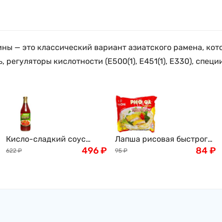
ины — это классический вариант азиатского рамена, ко
регуляторы кислотности (E500(1), Е451(1), Е330), специи 
Кисло-сладкий соус
Лапша рисовая быстрого
AROY-D, 920мл
496
₽
приготовления VIFON со
84
₽
622
₽
95
₽
вкусом курицы, 65г