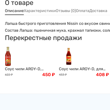
О товаре
Описание
Характеристики
Отзывы (0)
Оплата
Доставка
Лапша быстрого приготовления Nissin со вкусом свин
Состав Лапша: пшеничная мука, крахмал тапиоки, соль, 
Перекрестные продажи
Соус чили AROY-D,
Соус чили AROY-D, для
сладкий, для курицы,
450
₽
спринг-роллов,910мл
408
₽
622
₽
433
₽
920мл