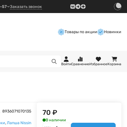
9-57
Заказать звонок
Товары по акции
Новинки
Войти
Сравнение
Избранное
Корзина
70
₽
8936071070135
В наличии
нки
,
Лапша Nissin