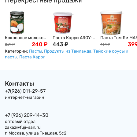
Перекрестные продажи
Кокосовое молоко
Паста Карри AROY-
Паста Том Ям MA
AROY-D, 400мл
240
₽
D, красная, острая,
443
₽
PLOY, кисло-
39
269
₽
464
₽
400г
сладкая, 400г
Категории:
Пасты
,
Продукты из Таиланда
,
Тайские соусы и
пасты
,
Паста Карри
Контакты
+7(926) 011-29-57
интернет-магазин
+7 (926) 209-14-30
оптовый отдел
zakaz@fuji-san.ru
г. Москва, улица Ткацкая, 5с2