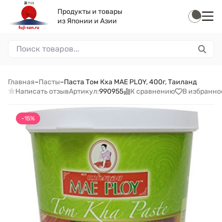
Продукты и товары
из Японии и Азии
Главная
–
Пасты
–
Паста Том Кха MAE PLOY, 400г, Таиланд
Написать отзыв
К сравнению
В избранно
Артикул:
990955
-15%