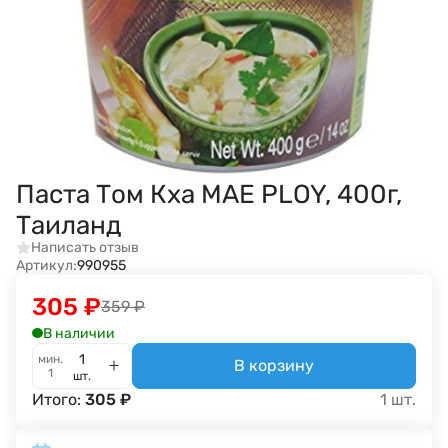
Паста Том Кха MAE PLOY, 400г,
Таиланд
Написать отзыв
Артикул:
990955
305
₽
359
₽
В наличии
мин.
В корзину
1
шт.
Итого:
305
₽
1
шт.