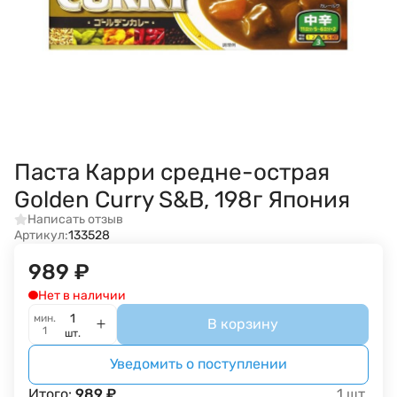
Паста Карри средне-острая
Golden Curry S&B, 198г Япония
Написать отзыв
Артикул:
133528
989
₽
Нет в наличии
мин.
В корзину
1
шт.
Уведомить о поступлении
Итого:
989
₽
1
шт.