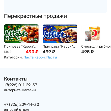
Перекрестные продажи
Приправа "Карри"
Приправа "Карри"
Смесь для рыбно
полуострая, S&B, 8
490
₽
острая, S&B, 10
499
₽
бульона Хондаш
495
₽
516
₽
порций, 144 г
порций, 188 г
(Даши/Даси), 50
Категории:
Паста Карри
,
Пасты
Контакты
+7(926) 011-29-57
интернет-магазин
+7 (926) 209-14-30
оптовый отдел