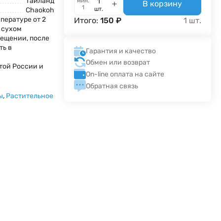
Тайланд
мин.
В корзину
1
шт.
Chaokoh
пературе от 2
Итого:
150
₽
1
шт.
в сухом
ещении, после
ть в
Гарантия и качество
Обмен или возврат
той России и
On-line оплата на сайте
Обратная связь
ы
,
Растительное