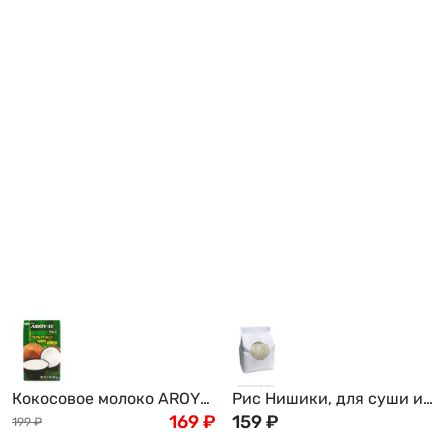
Кокосовое молоко AROY-
Рис Нишики, для суши и
D , 250мл
169
₽
роллов, 1кг
159
₽
199
₽