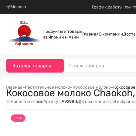
Москва
График работы: пн–пт
Продукты и товары
Главная
О компании
Доста
из Японии и Азии
Каталог товаров
Главная
–
Растительное молоко
–
Кокосовое молоко
–
Кокосовое
Кокосовое молоко Chaokoh,
Написать отзыв
К сравнению
В избранн
Артикул:
992980
-17%