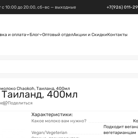
 с 10:00 до 20:00, сб–вс — выходные
+7(926) 011-2
вка и оплата
Блог
Оптовый отдел
Акции и Скидки
Контакты
 молоко Chaokoh, Таиланд, 400мл
 Таиланд, 400мл
ое
Поделиться
Характеристики:
Какое молоко вам нужно?
Ко
Подходит веган
Vegan/Vegeterian
вегетарианцам