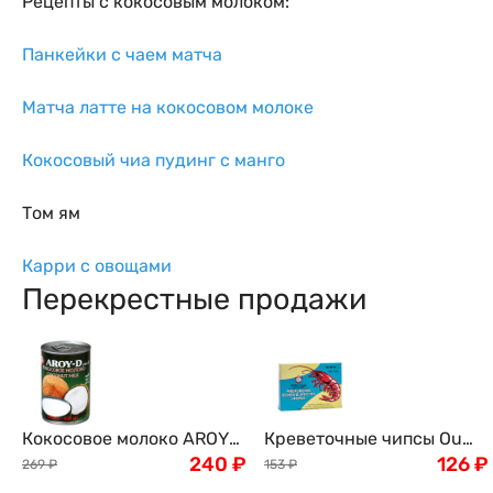
Рецепты с кокосовым молоком:
Панкейки с чаем матча
Матча латте на кокосовом молоке
Кокосовый чиа пудинг с манго
Том ям
Карри с овощами
Перекрестные продажи
Кокосовое молоко AROY-
Креветочные чипсы Ou
D, 400мл
240
₽
Jiang, 227г
126
₽
269
₽
153
₽