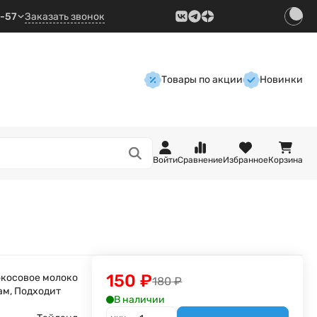
9-57
Заказать звонок
Товары по акции
Новинки
Войти
Сравнение
Избранное
Корзина
150
₽
косовое молоко
180
₽
ам, Подходит
В наличии