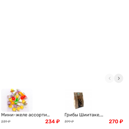
Мини-желе ассорти
Грибы Шиитаке,
тропических вкусов New
234
₽
древесные, 100г
270
₽
239
₽
399
₽
Choice, 400г