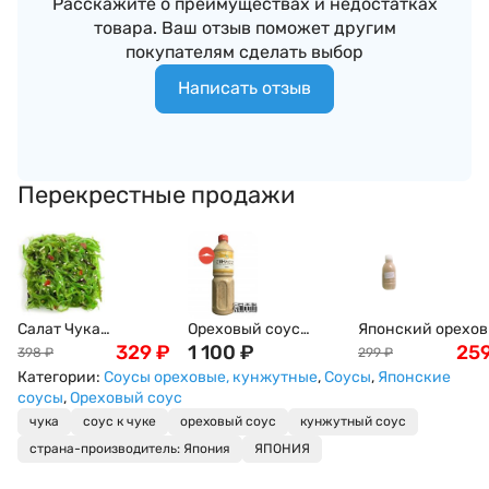
Расскажите о преимуществах и недостатках
товара. Ваш отзыв поможет другим
покупателям сделать выбор
Написать отзыв
Перекрестные продажи
Салат Чука
Ореховый соус
Японский орехо
(замороженный) ,
329
₽
(Гамадари) Косё, 1л
1 100
₽
соус, 250 мл
25
398
₽
299
₽
1кг
Категории:
Соусы ореховые, кунжутные
,
Соусы
,
Японские
соусы
,
Ореховый соус
чука
соус к чуке
ореховый соус
кунжутный соус
страна-производитель: Япония
ЯПОНИЯ