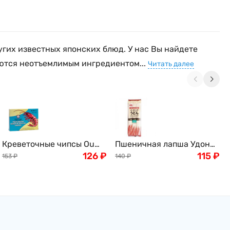
угих известных японских блюд. У нас Вы найдете
яются неотъемлимым ингредиентом...
Читать далее
Креветочные чипсы Ou
Пшеничная лапша Удон
Jiang, 227г
126
₽
Green Label, 300г
115
₽
153
₽
140
₽