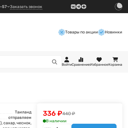
9-57
Заказать звонок
Товары по акции
Новинки
Войти
Сравнение
Избранное
Корзина
336
₽
Таиланд
440
₽
отправляем
В наличии
, сахар, чеснок,