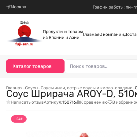
Москва
График работы: пн–пт
Продукты и товары
Главная
О компании
Доста
из Японии и Азии
Каталог товаров
Главная
–
Соусы
–
Соусы чили, острые соусы и кисло-сладкие
–
Соус Шрирача AROY-D, 510
Написать отзыв
К сравнению
В избранно
Артикул:
150716
-24%