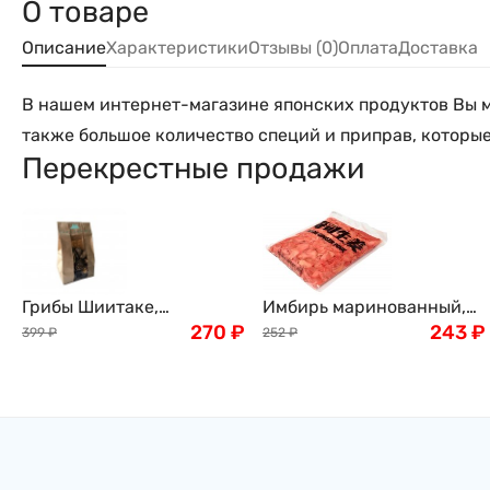
О товаре
Описание
Характеристики
Отзывы (0)
Оплата
Доставка
В нашем интернет-магазине японских продуктов Вы мо
также большое количество специй и приправ, которые
Перекрестные продажи
Грибы Шиитаке,
Имбирь маринованный,
древесные, 100г
270
₽
розовый, 1кг
243
₽
399
₽
252
₽