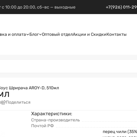
 с 10:00 до 20:00, сб–вс — выходные
+7(926) 011-2
вка и оплата
Блог
Оптовый отдел
Акции и Скидки
Контакты
Соус Шрирача AROY-D, 510мл
мл
е
Поделиться
Характеристики:
Страна-производитель
Почтой РФ
перец чили (35%)