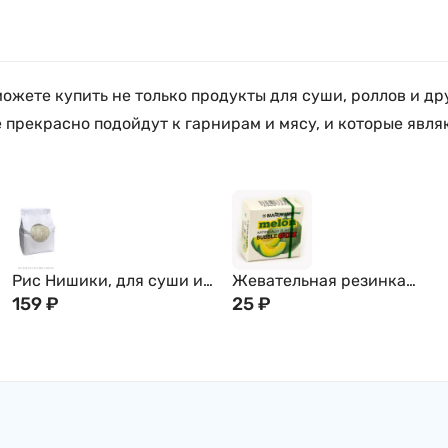
жете купить не только продукты для суши, роллов и др
 прекрасно подойдут к гарнирам и мясу, и которые явл
Рис Нишики, для суши и
Жевательная резинка
роллов, 1кг
159
₽
MARUKAWA, со вкусом
25
₽
дыни (шары)