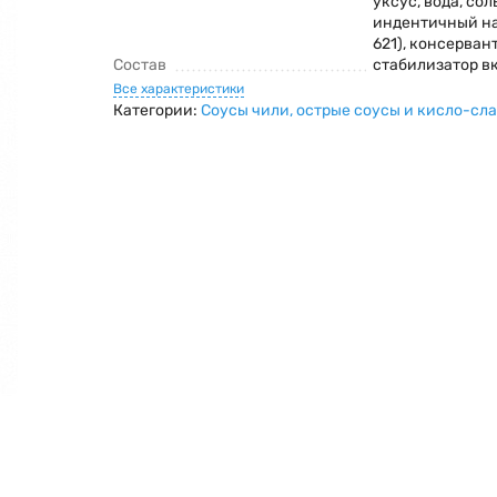
уксус, вода, сол
индентичный на
621), консервант
Состав
стабилизатор вк
Все характеристики
Категории:
Соусы чили, острые соусы и кисло-сл