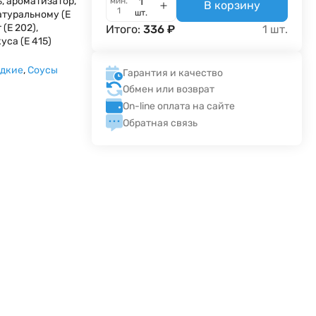
ь, ароматизатор,
мин.
В корзину
1
шт.
туральному (Е
 (Е 202),
Итого:
336
₽
1
шт.
уса (Е 415)
адкие
,
Соусы
Гарантия и качество
Обмен или возврат
On-line оплата на сайте
Обратная связь