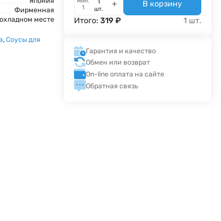
Япония
мин.
В корзину
1
шт.
Фирменная
рохладном месте
Итого:
319
₽
1
шт.
а
,
Соусы для
Гарантия и качество
Обмен или возврат
On-line оплата на сайте
Обратная связь