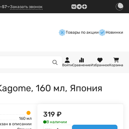
9-57
Заказать звонок
Товары по акции
Новинки
Войти
Сравнение
Избранное
Корзина
agome, 160 мл, Япония
319
₽
160 мл
В наличии
азан в описании