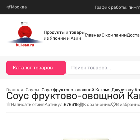
Москва
График работы: пн–пт
Продукты и товары
Главная
О компании
Доста
из Японии и Азии
Каталог товаров
Главная
–
Соусы
–
Соус фруктово-овощной Кагомэ Джудзюку Коб
Соус фруктово-овощной Ка
Написать отзыв
К сравнению
В избранн
Артикул:
878318