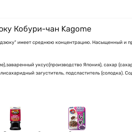
юку Кобури-чан Kagome
дзюку" имеет среднюю концентрацию. Насыщенный и пря
ие),заваренный уксус(производство Япония), сахар (саха
исахаридный загуститель, подсластитель (солодка). Со