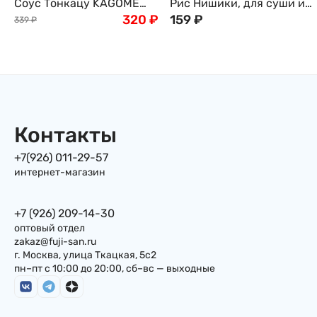
Соус Тонкацу KAGOME
Рис Нишики, для суши и
IKARI, 160мл, Япония
320
₽
роллов, 1кг
159
₽
339
₽
Контакты
+7(926) 011-29-57
интернет-магазин
+7 (926) 209-14-30
оптовый отдел
zakaz@fuji-san.ru
г. Москва, улица Ткацкая, 5с2
пн–пт с 10:00 до 20:00, сб–вс — выходные