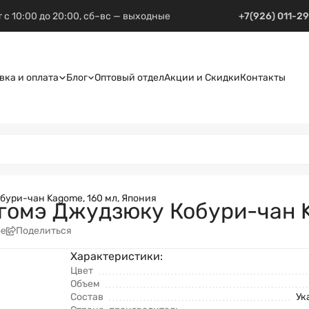
 с 10:00 до 20:00, сб–вс — выходные
+7(926) 011-2
вка и оплата
Блог
Оптовый отдел
Акции и Скидки
Контакты
ури-чан Kagome, 160 мл, Япония
гомэ Джудзюку Кобури-чан K
ое
Поделиться
Характеристики:
Цвет
Объем
Состав
Ук