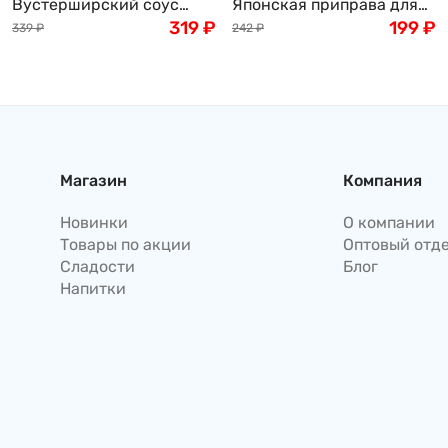
Вустерширский соус
Японская приправа для
IKARI, 160 мл, Япония
319
₽
риса Hagoromo с
199
₽
339
₽
242
₽
листьями шисо, Япония
Магазин
Компания
Новинки
О компании
Товары по акции
Оптовый отд
Сладости
Блог
Напитки