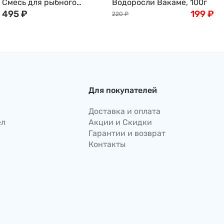
Смесь для рыбного
Водоросли Вакаме, 100г
бульона Хондаши (Даши/
495
₽
199
₽
220
₽
Даси), 500г
Для покупателей
Доставка и оплата
ел
Акции и Скидки
Гарантии и возврат
Контакты