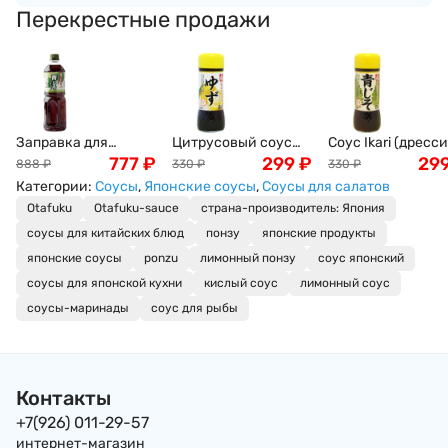
Перекрестные продажи
Заправка для
Цитрусовый соус
Соус Ikari (дресси
салатов с листьями
777
₽
(дрессинг) с
299
₽
из листьев шисо,
29
888
₽
330
₽
330
₽
Шисо (Перилла),
японским
Япония, 200мл
Категории:
Соусы
,
Японские соусы
,
Соусы для салатов
1000 мл, Япония
мандарином Юдзу
Otafuku
Otafuku-sauce
страна-производитель: Япония
IKARI, Япония, 200г
соусы для китайских блюд
понзу
японские продукты
японские соусы
ponzu
лимонный понзу
соус японский
соусы для японской кухни
кислый соус
лимонный соус
соусы-маринады
соус для рыбы
Контакты
+7(926) 011-29-57
интернет-магазин