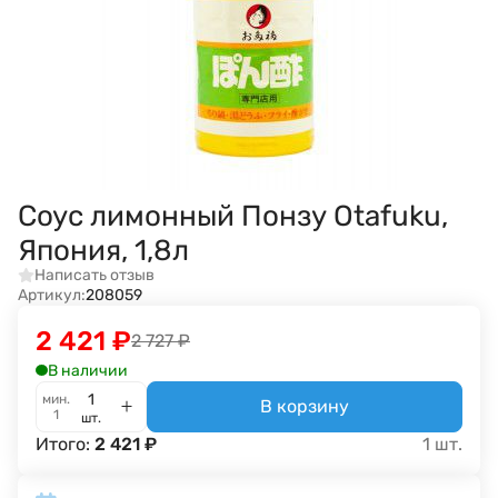
Соус лимонный Понзу Otafuku,
Япония, 1,8л
Написать отзыв
Артикул:
208059
2 421
₽
2 727
₽
В наличии
мин.
В корзину
1
шт.
Итого:
2 421
₽
1
шт.