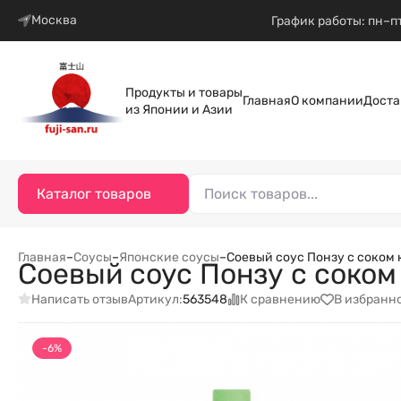
Москва
График работы: пн–пт
Продукты и товары
Главная
О компании
Доста
из Японии и Азии
Каталог товаров
Главная
–
Соусы
–
Японские соусы
–
Соевый соус Понзу с соком 
Соевый соус Понзу с соком
Написать отзыв
К сравнению
В избранн
Артикул:
563548
-6%