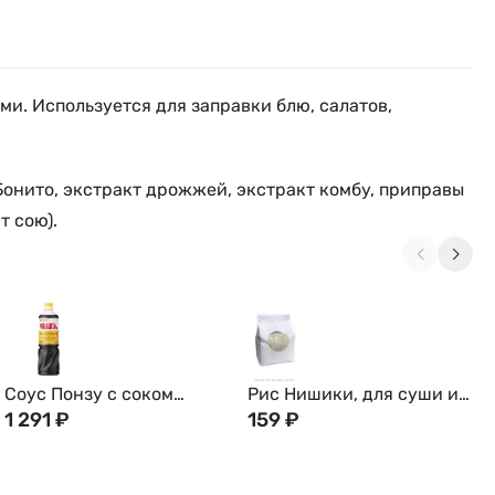
и. Используется для заправки блю, салатов,
 Бонито, экстракт дрожжей, экстракт комбу, приправы
т сою).
Соус Понзу с соком
Рис Нишики, для суши и
цитруса юдзу и соевым
1 291
₽
роллов, 1кг
159
₽
соусом Хондзёзо Ponzu
Mizkan, 1000мл, Япония