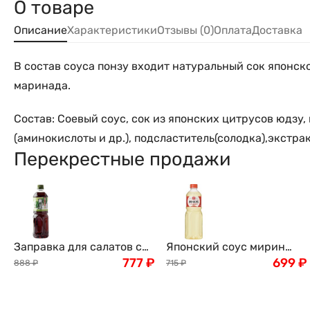
О товаре
Описание
Характеристики
Отзывы (0)
Оплата
Доставка
В состав соуса понзу входит натуральный сок японск
маринада.
Состав: Соевый соус, сок из японских цитрусов юдзу,
(аминокислоты и др.), подсластитель(солодка),экстрак
Перекрестные продажи
Заправка для салатов с
Японский соус мирин
листьями Шисо
777
₽
King Jyoso, 1000мл
699
₽
888
₽
715
₽
(Перилла), 1000 мл,
Япония