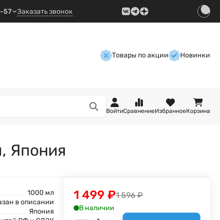
9-57
Заказать звонок
Товары по акции
Новинки
Войти
Сравнение
Избранное
Корзина
л, Япония
1 499
₽
1000 мл
1 596
₽
азан в описании
В наличии
Япония