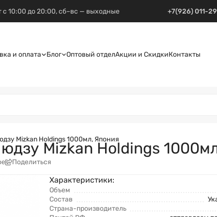
 с 10:00 до 20:00, сб–вс — выходные
+7(926) 011-2
вка и оплата
Блог
Оптовый отдел
Акции и Скидки
Контакты
юдзу Mizkan Holdings 1000мл, Япония
 юдзу Mizkan Holdings 1000м
ое
Поделиться
Характеристики:
Объем
Состав
Ук
Страна-производитель