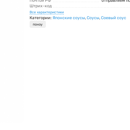
Почтой РФ
отправляем п
Штрих-код
Все характеристики
Категории:
Японские соусы
,
Соусы
,
Соевый соус
понзу