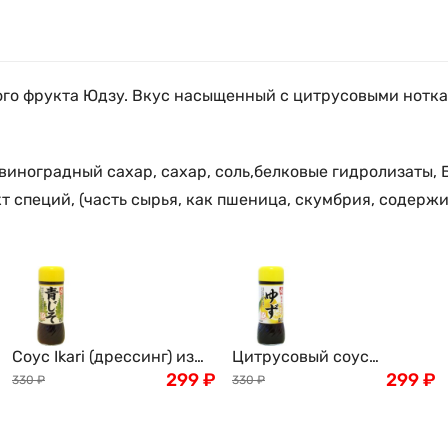
ого фрукта Юдзу. Вкус насыщенный с цитрусовыми ноткам
 виноградный сахар, сахар, соль,белковые гидролизаты,
т специй, (часть сырья, как пшеница, скумбрия, содержи
Соус Ikari (дрессинг) из
Цитрусовый соус
листьев шисо, Япония,
299
₽
(дрессинг) с японским
299
₽
330
₽
330
₽
200мл
мандарином Юдзу IKARI,
Япония, 200г