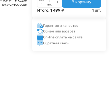
очтой РФ и СДЭК
мин.
В корзину
1
шт.
4931961563548
Итого:
1 499
₽
1
шт.
Гарантия и качество
Обмен или возврат
On-line оплата на сайте
Обратная связь