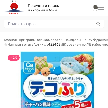
Продукты и товары
из Японии и Азии
Главная
–
Приправы, специи, васаби
–
Приправы к рису Фурикак
Написать отзыв
К сравнению
В избранно
Артикул:
422468
-12%