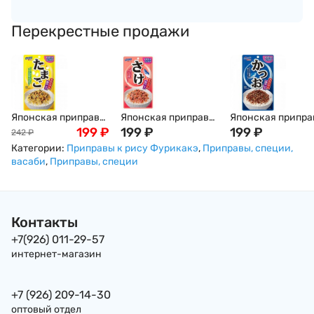
Перекрестные продажи
Японская приправа
Японская приправа
Японская припра
для риса Hagoromo
199
₽
для риса Hagoromo
199
₽
для риса Hagoro
199
₽
242
₽
с яйцом, кунжутом
с лососем, Япония
с тунцом, Япония
Категории:
Приправы к рису Фурикакэ
,
Приправы, специи,
и водорослями,
васаби
,
Приправы, специи
Япония
Контакты
+7(926) 011-29-57
интернет-магазин
+7 (926) 209-14-30
оптовый отдел