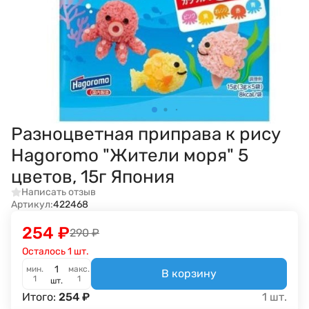
Разноцветная приправа к рису
Hagoromo "Жители моря" 5
цветов, 15г Япония
Написать отзыв
Артикул:
422468
254
₽
290
₽
Осталось 1 шт.
мин.
макс.
В корзину
1
1
шт.
Итого:
254
₽
1
шт.