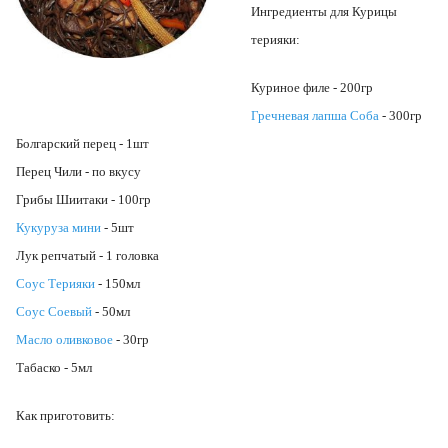
Ингредиенты для Курицы
терияки:
Куриное филе - 200гр
Гречневая лапша Соба
- 300гр
Болгарский перец - 1шт
Перец Чили - по вкусу
Грибы Шиитаки - 100гр
Кукуруза мини
- 5шт
Лук репчатый - 1 головка
Соус Терияки
- 150мл
Соус Соевый
- 50мл
Масло оливковое
- 30гр
Табаско - 5мл
Как приготовить: