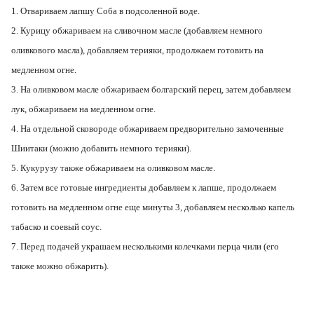
1. Отвариваем лапшу Соба в подсоленной воде.
2. Курицу обжариваем на сливочном масле (добавляем немного
оливкового масла), добавляем терияки, продолжаем готовить на
медленном огне.
3. На оливковом масле обжариваем болгарский перец, затем добавляем
лук, обжариваем на медленном огне.
4. На отдельной сковороде обжариваем предворительно замоченные
Шиитаки (можно добавить немного терияки).
5. Кукурузу также обжариваем на оливковом масле.
6. Затем все готовые ингредиенты добавляем к лапше, продолжаем
готовить на медленном огне еще минуты 3, добавляем несколько капель
табаско и соевый соус.
7. Перед подачей украшаем несколькими колечками перца чили (его
также можно обжарить).