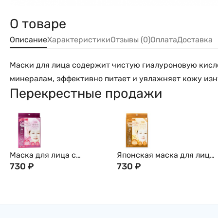
О товаре
Описание
Характеристики
Отзывы (0)
Оплата
Доставка
Маски для лица содержит чистую гиалуроновую кислот
минералам, эффективно питает и увлажняет кожу изну
Перекрестные продажи
Маска для лица с
Японская маска для лица
коллагеном Essence Pearl
730
₽
с коэнзимом Q10 и
730
₽
Essence Mask, 1 шт / 5 шт,
экстрактами целебных
Япония
растений Coenzyme Q10
Essence Mask Shin-
Factory (тканевые), 1 шт/5