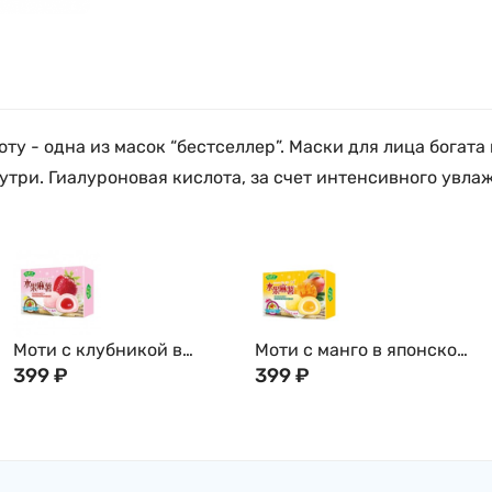
у - одна из масок “бестселлер”. Маски для лица богата
три. Гиалуроновая кислота, за счет интенсивного увла
Моти с клубникой в
Моти с манго в японском
японском стиле, 180г,
399
₽
стиле, 180г, Тайвань
399
₽
Тайвань