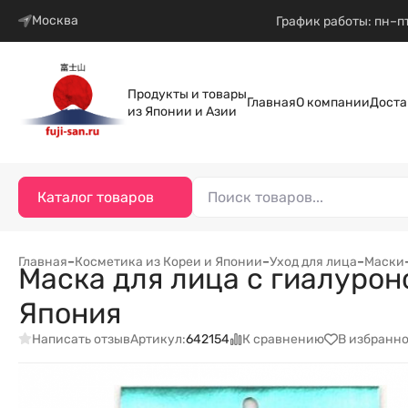
Москва
График работы: пн–пт
Продукты и товары
Главная
О компании
Доста
из Японии и Азии
Каталог товаров
Главная
–
Косметика из Кореи и Японии
–
Уход для лица
–
Маски
Маска для лица с гиалуроно
Япония
Написать отзыв
К сравнению
В избранн
Артикул:
642154