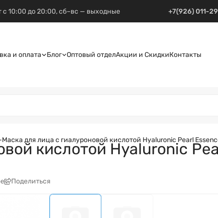
 с 10:00 до 20:00, сб–вс — выходные
+7(926) 011-2
вка и оплата
Блог
Оптовый отдел
Акции и Скидки
Контакты
–
Маска для лица с гиалуроновой кислотой Hyaluronic Pearl Essence
вой кислотой Hyaluronic Pearl
ое
Поделиться