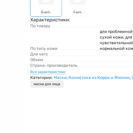
5 шт.
1 шт.
Характеристики:
По товару
для проблемной
сухой кожи, для
чувствительной
По типу кожи
нормальной ко
Для чего
Объем
Страна-производитель
Все характеристики
Категории:
Маски
,
Косметика из Кореи и Японии
,
маска для лица