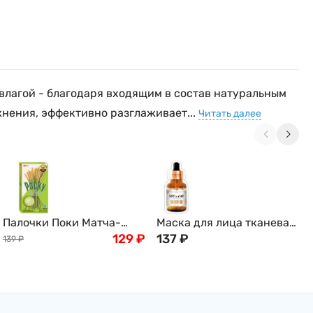
 влагой - благодаря входящим в состав натуральным
жнения, эффективно разглаживает...
Читать далее
Палочки Поки Матча-
Маска для лица тканевая
Латте Pocky Glico, 33 г,
129
₽
2в1 с экстрактом
137
₽
139
₽
Таиланд
Центеллы Азиатской и
Календулой, YURICOS
Корея