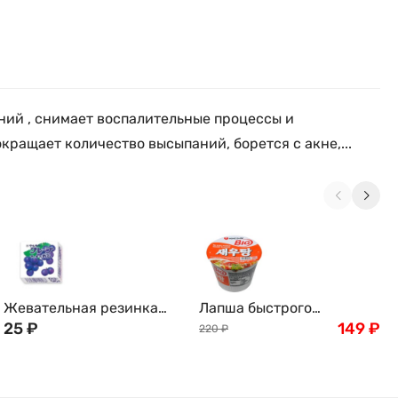
ний , снимает воспалительные процессы и
ращает количество высыпаний, борется с акне,...
Жевательная резинка
Лапша быстрого
MARUKAWA, со вкусом
25
₽
приготовления Нонгшим
149
₽
220
₽
винограда (шары)
Сеутанг со вкусом
креветок BIG BOWL
(сушеная) (большой