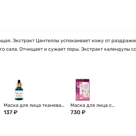
ющая. Экстракт Центеллы успокаивает кожу от раздраже
 сала. Отчищает и сужает поры. Экстракт календулы сок
Маска для лица тканевая
Маска для лица с
2в1 с экстрактом
137
₽
коллагеном Essence Pearl
730
₽
Центеллы Азиатской и
Essence Mask, 1 шт / 5 шт,
Морскими водорослями,
Япония
YURICOS Корея