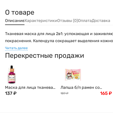
О товаре
Описание
Характеристики
Отзывы (0)
Оплата
Доставка
Тканевая маска для лица 2в1: успокающая и заживля
покраснения. Календула сокращает выделения кожного
Читать далее
Перекрестные продажи
Маска для лица тканевая
Лапша б/п рамен со
2в1 с экстрактом
137
₽
вкусом острой курицы
165
₽
189
₽
Центеллы Азиатской и
Бульдак в сливочном
Коллагеном, YURICOS
соусе карбонара с
Корея
грибами (Buldak