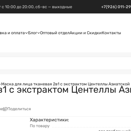
 с 10:00 до 20:00, сб–вс — выходные
+7(926) 011-2
вка и оплата
Блог
Оптовый отдел
Акции и Скидки
Контакты
–
Маска для лица тканевая 2в1 с экстрактом Центеллы Азиатской
в1 с экстрактом Центеллы Аз
ое
Поделиться
Характеристики:
По товару