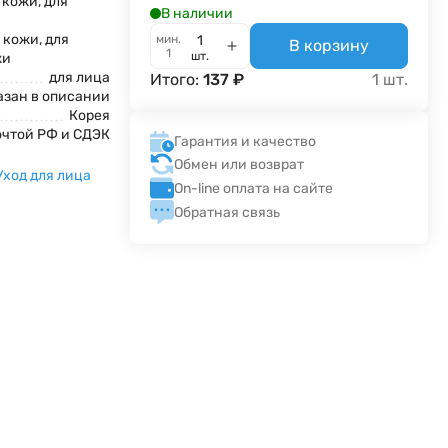
 кожи, для
В наличии
 кожи, для
мин.
В корзину
1
шт.
жи
для лица
Итого:
137
₽
1
шт.
азан в описании
Корея
очтой РФ и СДЭК
Гарантия и качество
Обмен или возврат
Уход для лица
On-line оплата на сайте
Обратная связь