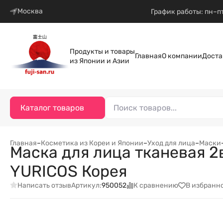
Москва
График работы: пн–пт
Продукты и товары
Главная
О компании
Доста
из Японии и Азии
Каталог товаров
Главная
–
Косметика из Кореи и Японии
–
Уход для лица
–
Маски
Маска для лица тканевая 2
YURICOS Корея
Написать отзыв
К сравнению
В избранн
Артикул:
950052