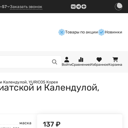
9-57
Заказать звонок
Товары по акции
Новинки
Войти
Сравнение
Избранное
Корзина
 и Календулой, YURICOS Корея
иатской и Календулой,
137
₽
маска