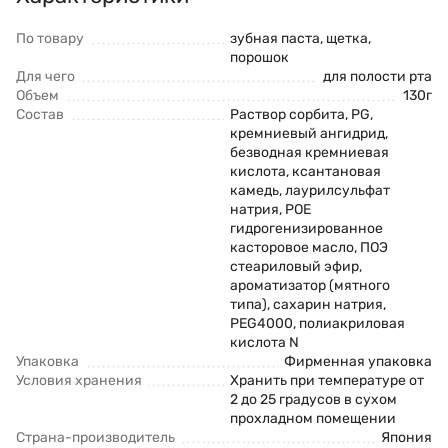
По товару
зубная паста, щетка,
порошок
Для чего
для полости рта
Объем
130г
Состав
Раствор сорбита, PG,
кремниевый ангидрид,
безводная кремниевая
кислота, ксантановая
камедь, лаурилсульфат
натрия, POE
гидрогенизированное
касторовое масло, ПОЭ
стеариловый эфир,
ароматизатор (мятного
типа), сахарин натрия,
PEG4000, полиакриловая
кислота N
Упаковка
Фирменная упаковка
Условия хранения
Хранить при температуре от
2 до 25 градусов в сухом
прохладном помещении
Страна-производитель
Япония