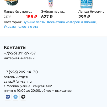
Лапша быстрого
Зубная паста
Лапша Ниссин
приготовления
185
₽
детская Cliniсa Kids
627
₽
Nissin Cup Noodle 
299
₽
237
₽
SUNAOSHI удон c
со вкусом
Гребешком,
Категории:
Зубные пасты
,
Косметика из Кореи и Японии
,
бульоном даси, 80г,
клубники, Япония,
Креветкой, Краб
Уход за полостью рта
Япония
60г
и Кальмаром, 60г,
Япония
Контакты
+7(926) 011-29-57
интернет-магазин
+7 (926) 209-14-30
оптовый отдел
zakaz@fuji-san.ru
г. Москва, улица Ткацкая, 5с2
пн–пт с 10:00 до 20:00, сб–вс — выходные