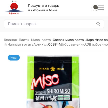
Продукты и товары
из Японии и Азии
Главная
–
Пасты
–
Мисо-паста
–
Соевая мисо паста Широ Мисо свет
Написать отзыв
К сравнению
В избранно
Артикул:
008941
New!