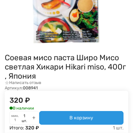
Соевая мисо паста Широ Мисо
светлая Хикари Hikari miso, 400г
, Япония
Написать отзыв
Артикул:
008941
320
₽
В наличии
мин.
В корзину
1
шт.
Итого:
320
₽
1
шт.