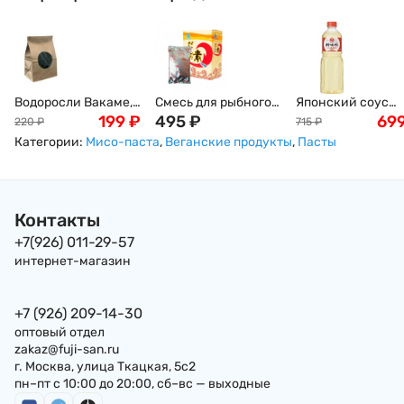
Водоросли Вакаме,
Смесь для рыбного
Японский соус
100г
199
₽
бульона Хондаши
495
₽
мирин King Jyoso,
69
220
₽
715
₽
(Даши/Даси), 500г
1000мл
Категории:
Мисо-паста
,
Веганские продукты
,
Пасты
Контакты
+7(926) 011-29-57
интернет-магазин
+7 (926) 209-14-30
оптовый отдел
zakaz@fuji-san.ru
г. Москва, улица Ткацкая, 5с2
пн–пт с 10:00 до 20:00, сб–вс — выходные