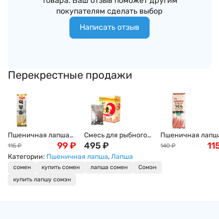
товара. Ваш отзыв поможет другим
покупателям сделать выбор
Написать отзыв
Перекрестные продажи
Пшеничная лапша
Смесь для рыбного
Пшеничная лапш
Удон, Wheat Village,
99
₽
бульона Хондаши
495
₽
Удон Green Label,
11
115
₽
140
₽
300г
(Даши/Даси), 500г
300г
Категории:
Пшеничная лапша
,
Лапша
сомен
купить сомен
лапша сомен
Сомэн
купить лапшу сомэн