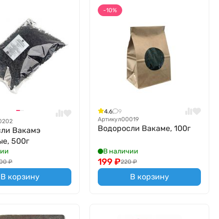
-10%
4.6
9
Артикул
00019
0202
Водоросли Вакаме, 100г
сли Вакамэ
е, 500г
чии
В наличии
199
₽
100
₽
220
₽
В корзину
В корзину