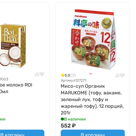
5.0
3
7003
Артикул
127271
ое молоко ROI
Мисо-суп Органик
50мл
MARUKOME (тофу, вакаме,
зеленый лук, тофу и
жареный тофу), 12 порций,
201г
чии
В наличии
552
₽
В корзину
В корзину