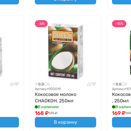
-6%
-15%
0.0
0
0.0
0
Артикул
100019
Артикул
10
Кокосовое молоко
Кокосов
CHAOKOH, 250мл
, 250мл
В наличии
В нали
168
₽
169
₽
179
₽
19
В корзину