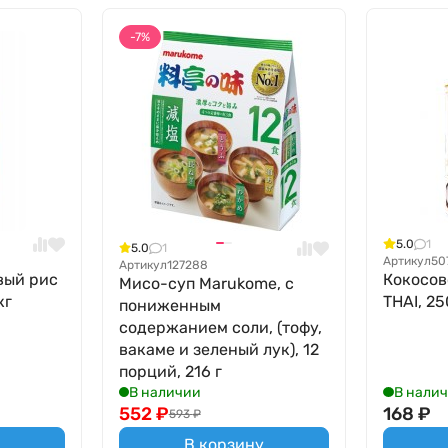
-7%
5.0
1
5.0
1
Артикул
50
Артикул
127288
вый рис
Кокосов
Мисо-суп Marukome, с
кг
THAI, 2
пониженным
содержанием соли, (тофу,
вакаме и зеленый лук), 12
порций, 216 г
В наличии
В нали
552
₽
168
₽
593
₽
В корзину