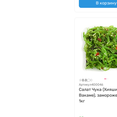
В корзину
0.0
0
Артикул
400046
Салат Чука (Хияш
Вакаме), заморож
1кг