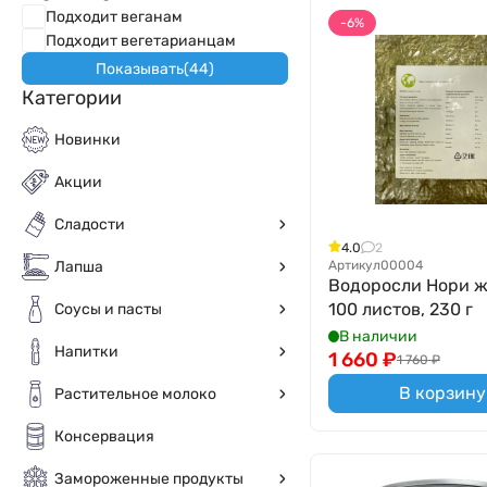
Подходит веганам
-6%
Подходит вегетарианцам
Показывать
(
44
)
Категории
Новинки
Акции
Сладости
4.0
2
Артикул
00004
Лапша
Водоросли Нори ж
100 листов, 230 г
Соусы и пасты
В наличии
Напитки
1 660
₽
1 760
₽
В корзину
Растительное молоко
Консервация
Замороженные продукты