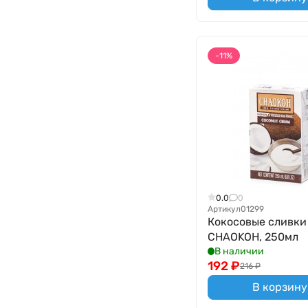
-11%
0.0
0
Артикул
01299
Кокосовые сливки
CHAOKOH, 250мл
В наличии
192
₽
216
₽
В корзину