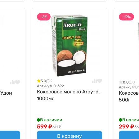
-2%
-19%
5.0
2
0.0
0
Артикул
101392
Артикул
10
Кокосовое молоко Aroy-d,
 Удон
Кокосов
1000мл
500г
В наличии
В нали
599
₽
299
₽
611
₽
36
В корзину