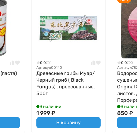
0.0
1
0.0
0
Артикул
00140
Артикул
78
(паста)
Древесные грибы Муэр/
Водорос
Черный гриб ( Black
сушеные
Fungus) , прессованные,
Original
500г
листов,
Порфира
В наличии
В нали
1 999
₽
850
₽
В корзину