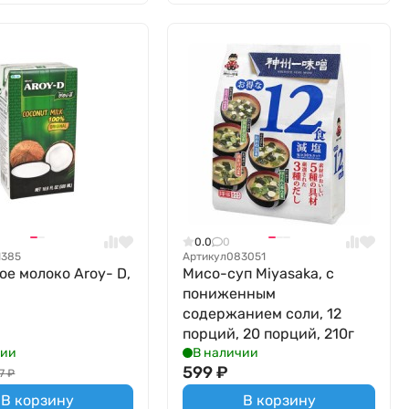
0.0
0
1385
Артикул
083051
ое молоко Aroy- D,
Мисо-суп Miyasaka, с
пониженным
содержанием соли, 12
порций, 20 порций, 210г
чии
В наличии
599
₽
7
₽
В корзину
В корзину