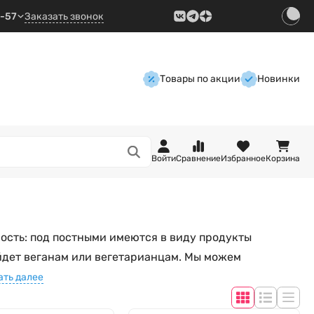
9-57
Заказать звонок
Товары по акции
Новинки
Войти
Сравнение
Избранное
Корзина
ность: под постными имеются в виду продукты
йдет веганам или вегетарианцам. Мы можем
ать далее