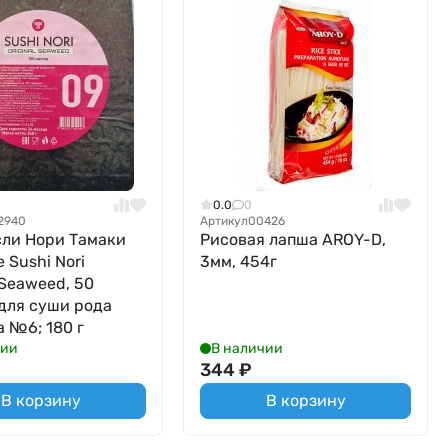
0.0
0
2940
Артикул
00426
ли Нори Тамаки
Рисовая лапша AROY-D,
 Sushi Nori
3мм, 454г
 Seaweed, 50
 для суши рода
 №6; 180 г
чии
В наличии
344
₽
В корзину
В корзину