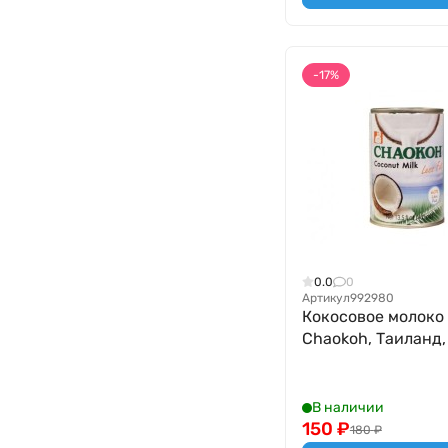
-17%
0.0
0
Артикул
992980
Кокосовое молоко
Chaokoh, Таиланд
В наличии
150
₽
180
₽