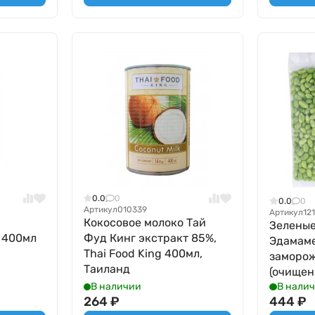
0.0
0
0.0
0
Артикул
010339
Артикул
12
Кокосовое молоко Тай
Зеленые
, 400мл
Фуд Кинг экстракт 85%,
Эдамаме
Thai Food King 400мл,
заморо
Таиланд
(очищенн
В наличии
В нали
264
₽
444
₽