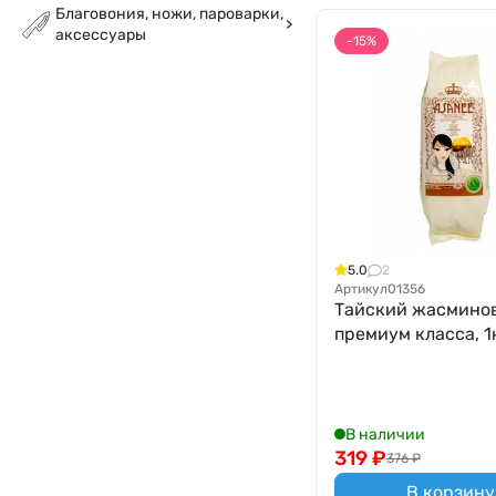
Благовония, ножи, пароварки,
аксессуары
-15%
5.0
2
Артикул
01356
Тайский жасмино
премиум класса, 1
В наличии
319
₽
376
₽
В корзину