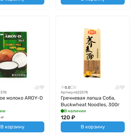
0.0
0
1378
Артикул
622578
ое молоко AROY-D
Гречневая лапша Соба,
Buckwheat Noodles, 300г
чии
В наличии
120
₽
9
₽
В корзину
В корзину