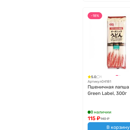
-18%
5.0
1
Артикул
04181
Пшеничная лапша
Green Label, 300г
В наличии
115
₽
140
₽
В корзину