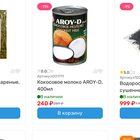
-11%
-9%
0.0
0
5.0
2
Артикул
001711
Артикул
10
ареные,
Кокосовое молоко AROY-D,
Водоро
400мл
сушенны
В наличии
В нали
240
₽
999
₽
269
₽
1 
В корзину
Хит!