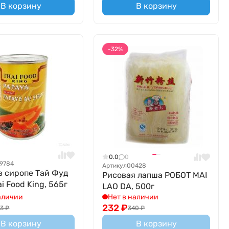
В корзину
В корзину
-32%
0.0
0
9784
Артикул
00428
в сиропе Тай Фуд
Рисовая лапша РОБОТ MAI
i Food King, 565г
LAO DA, 500г
аличии
Нет в наличии
232
₽
63
₽
340
₽
В корзину
В корзину