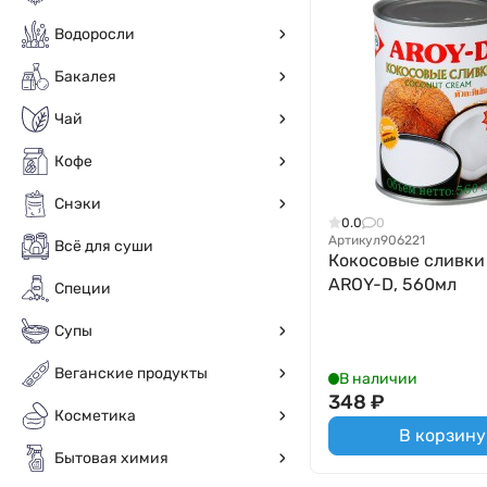
Водоросли
Бакалея
Чай
Кофе
Снэки
0.0
0
Артикул
906221
Всё для суши
Кокосовые сливки 
AROY-D, 560мл
Специи
Супы
Веганские продукты
В наличии
348
₽
Косметика
В корзину
Бытовая химия