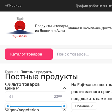
Москва
График работы: пн–пт
Продукты и товары
Главная
О компании
Доста
из Японии и Азии
Каталог товаров
Главная
–
Постные продукты
Постные продукты
Фильтр товаров
На Fuji-san.ru пост
Цена ₽
растительного прои
предложить вам конс
Новинки
Vegan/Vegeterian