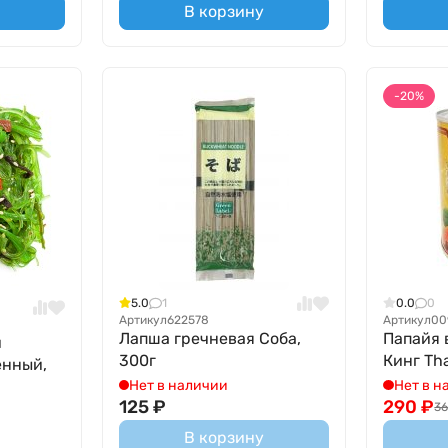
В корзину
-20%
5.0
1
0.0
0
Артикул
622578
Артикул
00
Лапша гречневая Соба,
Папайя 
и
300г
Кинг Tha
енный,
Нет в наличии
Нет в н
125
₽
290
₽
3
В корзину